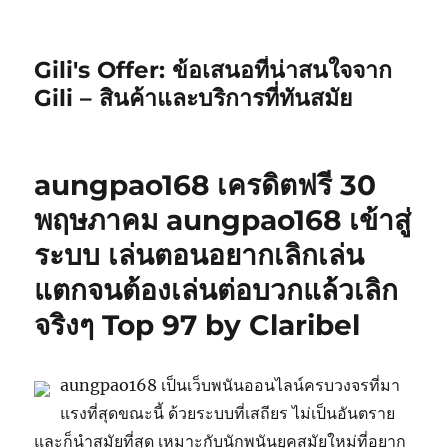
Gili's Offer: ข้อเสนอที่น่าสนใจจาก
Gili – สินค้าและบริการที่ทันสมัย
aungpao168 เครดิตฟรี 30
พฤษภาคม aungpao168 เข้าสู่
ระบบ เล่นตอนอยากเลิกเล่น
แตกจนต้องเล่นต่อบวกแล้วเลิก
จริงๆ Top 97 by Claribel
aungpao168 เป็นเว็บพนันออนไลน์ครบวงจรที่มา
แรงที่สุดขณะนี้ ด้วยระบบที่เสถียร ไม่เป็นอันตราย
และก็นำสมัยที่สุด เหมาะกับนักพนันยุคสมัยใหม่ที่อยาก