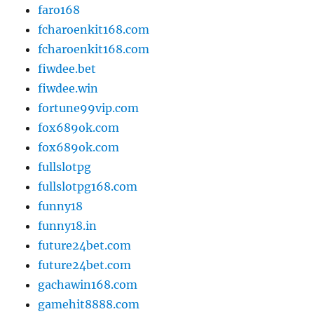
faro168
fcharoenkit168.com
fcharoenkit168.com
fiwdee.bet
fiwdee.win
fortune99vip.com
fox689ok.com
fox689ok.com
fullslotpg
fullslotpg168.com
funny18
funny18.in
future24bet.com
future24bet.com
gachawin168.com
gamehit8888.com