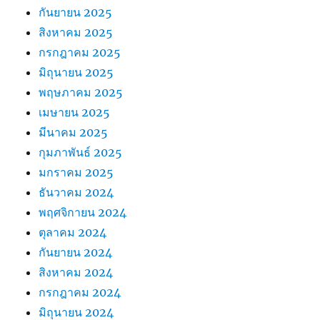
กันยายน 2025
สิงหาคม 2025
กรกฎาคม 2025
มิถุนายน 2025
พฤษภาคม 2025
เมษายน 2025
มีนาคม 2025
กุมภาพันธ์ 2025
มกราคม 2025
ธันวาคม 2024
พฤศจิกายน 2024
ตุลาคม 2024
กันยายน 2024
สิงหาคม 2024
กรกฎาคม 2024
มิถุนายน 2024