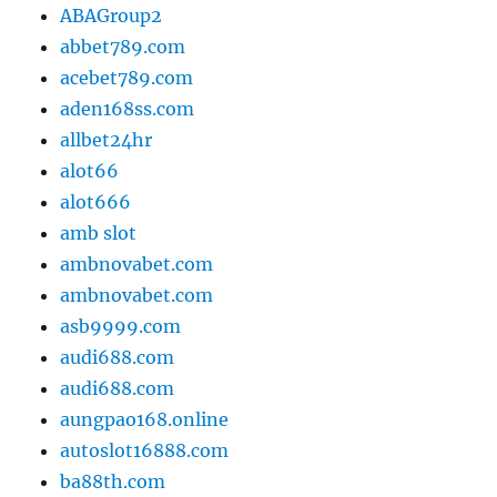
ABAGroup2
abbet789.com
acebet789.com
aden168ss.com
allbet24hr
alot66
alot666
amb slot
ambnovabet.com
ambnovabet.com
asb9999.com
audi688.com
audi688.com
aungpao168.online
autoslot16888.com
ba88th.com