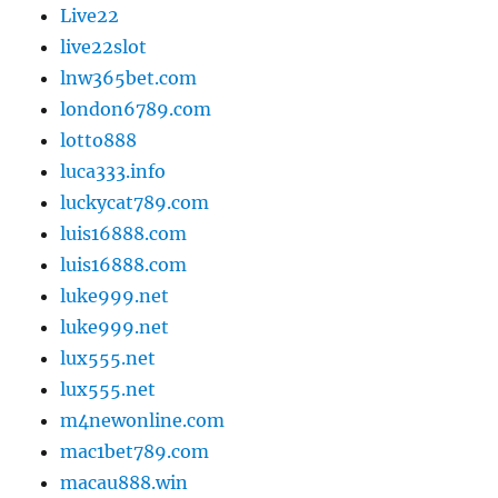
Live22
live22slot
lnw365bet.com
london6789.com
lotto888
luca333.info
luckycat789.com
luis16888.com
luis16888.com
luke999.net
luke999.net
lux555.net
lux555.net
m4newonline.com
mac1bet789.com
macau888.win