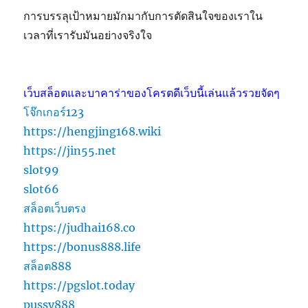
การบรรลุเป้าหมายมักมากับการตัดสินใจของเราใน
เวลาที่เรารับมันอย่างจริงใจ
เว็บสล็อตและบาคาร่าของโครตดีเว็บนี้เล่นแล้วรวยจัดๆ
โจ๊กเกอร์123
https://hengjing168.wiki
https://jin55.net
slot99
slot66
สล็อตเว็บตรง
https://judhai168.co
https://bonus888.life
สล็อต888
https://pgslot.today
pussy888