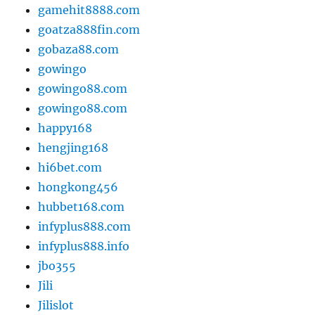
gamehit8888.com
goatza888fin.com
gobaza88.com
gowingo
gowingo88.com
gowingo88.com
happy168
hengjing168
hi6bet.com
hongkong456
hubbet168.com
infyplus888.com
infyplus888.info
jbo355
Jili
Jilislot