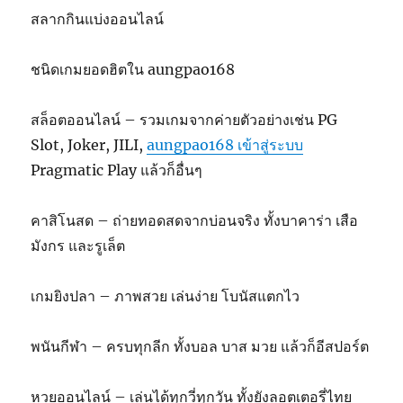
สลากกินแบ่งออนไลน์
ชนิดเกมยอดฮิตใน aungpao168
สล็อตออนไลน์ – รวมเกมจากค่ายตัวอย่างเช่น PG
Slot, Joker, JILI,
aungpao168 เข้าสู่ระบบ
Pragmatic Play แล้วก็อื่นๆ
คาสิโนสด – ถ่ายทอดสดจากบ่อนจริง ทั้งบาคาร่า เสือ
มังกร และรูเล็ต
เกมยิงปลา – ภาพสวย เล่นง่าย โบนัสแตกไว
พนันกีฬา – ครบทุกลีก ทั้งบอล บาส มวย แล้วก็อีสปอร์ต
หวยออนไลน์ – เล่นได้ทุกวี่ทุกวัน ทั้งยังลอตเตอรี่ไทย