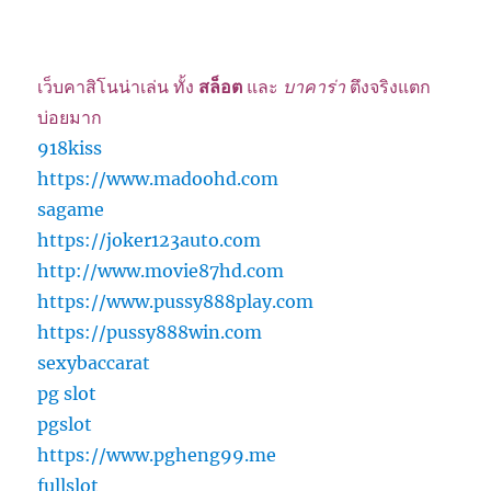
เว็บคาสิโนน่าเล่น ทั้ง
สล็อต
และ
บาคาร่า
ตึงจริงแตก
บ่อยมาก
918kiss
https://www.madoohd.com
sagame
https://joker123auto.com
http://www.movie87hd.com
https://www.pussy888play.com
https://pussy888win.com
sexybaccarat
pg slot
pgslot
https://www.pgheng99.me
fullslot