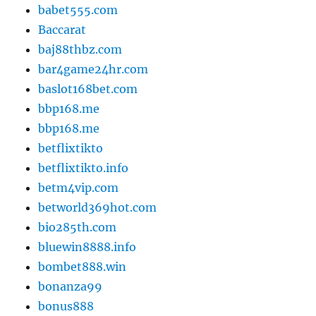
babet555.com
Baccarat
baj88thbz.com
bar4game24hr.com
baslot168bet.com
bbp168.me
bbp168.me
betflixtikto
betflixtikto.info
betm4vip.com
betworld369hot.com
bio285th.com
bluewin8888.info
bombet888.win
bonanza99
bonus888