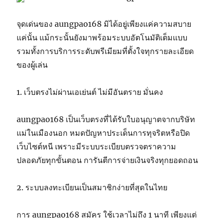
จุดเด่นของ aungpao168 มิได้อยู่เพียงแค่ความสบาย
แค่นั้น แม้กระนั้นยังมาพร้อมระบบอัตโนมัติเต็มแบบ
รวมทั้งการบริการระดับพรีเมียมที่ตั้งใจทุกรายละเอียด
ของผู้เล่น
1. เว็บตรงไม่ผ่านเอเย่นต์ ไม่มีอันตราย มั่นคง
aungpao168 เป็นเว็บตรงที่ได้รับใบอนุญาตจากบริษัท
แม่ในเมืองนอก หมดปัญหาประเด็นการทุจริตหรือปิด
เว็บไซต์หนี เพราะมีระบบระเบียบตรวจตราความ
ปลอดภัยทุกขั้นตอน การันตีการจ่ายเงินจริงทุกยอดถอน
2. ระบบลงทะเบียนเป็นสมาชิกง่ายที่สุดในไทย
การ aungpao168 สมัคร ใช้เวลาไม่ถึง 1 นาที เพียงแต่