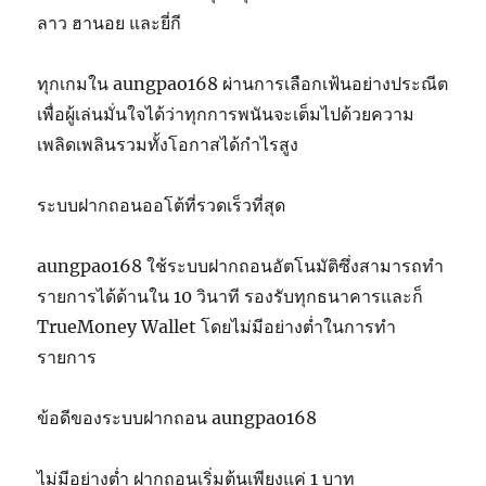
ลาว ฮานอย และยี่กี
ทุกเกมใน aungpao168 ผ่านการเลือกเฟ้นอย่างประณีต
เพื่อผู้เล่นมั่นใจได้ว่าทุกการพนันจะเต็มไปด้วยความ
เพลิดเพลินรวมทั้งโอกาสได้กำไรสูง
ระบบฝากถอนออโต้ที่รวดเร็วที่สุด
aungpao168 ใช้ระบบฝากถอนอัตโนมัติซึ่งสามารถทำ
รายการได้ด้านใน 10 วินาที รองรับทุกธนาคารและก็
TrueMoney Wallet โดยไม่มีอย่างต่ำในการทำ
รายการ
ข้อดีของระบบฝากถอน aungpao168
ไม่มีอย่างต่ำ ฝากถอนเริ่มต้นเพียงแค่ 1 บาท