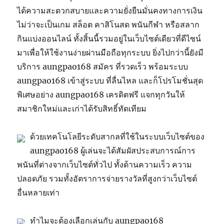
ได้ความสะดวกสบายและความยั่งยืนมั่นคงทางการเงิน
ไม่ว่าจะเป็นเกม สล็อต คาสิโนสด พนันกีฬา หรือสลาก
กินแบ่งออนไลน์ ทั้งสิ้นนี้รวมอยู่ในเว็บไซต์เดียวที่ดีไซน์
มาเพื่อให้ใช้งานง่ายผ่านมือถือทุกระบบ ยิ่งไปกว่านี้ยังมี
บริการ aungpao168 สมัคร ที่รวดเร็ว พร้อมระบบ
aungpao168 เข้าสู่ระบบ ที่ลื่นไหล และก็โปรโมชั่นสุด
พิเศษอย่าง aungpao168 เครดิตฟรี แจกทุกวันให้
สมาชิกใหม่และเก่าได้รับสิทธิ์ทัดเทียม
ด้วยเทคโนโลยีระดับสากลที่ใช้ในระบบเว็บไซต์ของ
aungpao168 ผู้เล่นจะได้สัมผัสประสบการณ์การ
พนันที่ต่างจากเว็บไซต์ทั่วไป ทั้งด้านความเร็ว ความ
ปลอดภัย รวมทั้งอัตราการจ่ายรางวัลที่สูงกว่าเว็บไซต์
อื่นหลายเท่า
ทำไมจะต้องเลือกเล่นกับ aungpao168