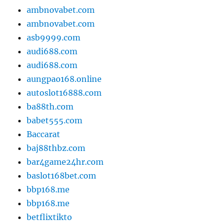
ambnovabet.com
ambnovabet.com
asb9999.com
audi688.com
audi688.com
aungpao168.online
autoslot16888.com
ba88th.com
babet555.com
Baccarat
baj88thbz.com
bar4game24hr.com
baslot168bet.com
bbp168.me
bbp168.me
betflixtikto