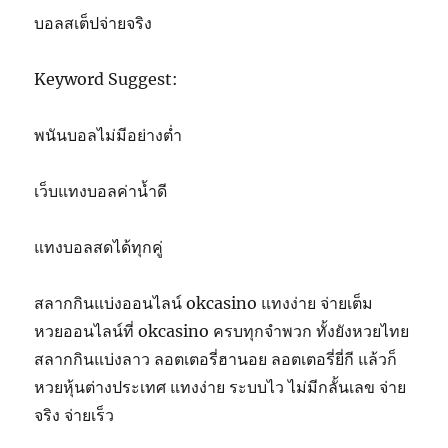
บอลสเต็ปจ่ายจริง
Keyword Suggest:
พนันบอลไม่มีอย่างต่ำ
เว็บแทงบอลค่าน้ำดี
แทงบอลสดได้ทุกคู่
สลากกินแบ่งออนไลน์ okcasino แทงง่าย จ่ายเต็ม
หวยออนไลน์ที่ okcasino ครบทุกจำพวก ทั้งยังหวยไทย
สลากกินแบ่งลาว ลอตเตอรี่ฮานอย ลอตเตอรี่ยี่กี แล้วก็
หวยหุ้นต่างประเทศ แทงง่าย ระบบไว ไม่มีกลั้นเลข จ่าย
จริง จ่ายเร็ว