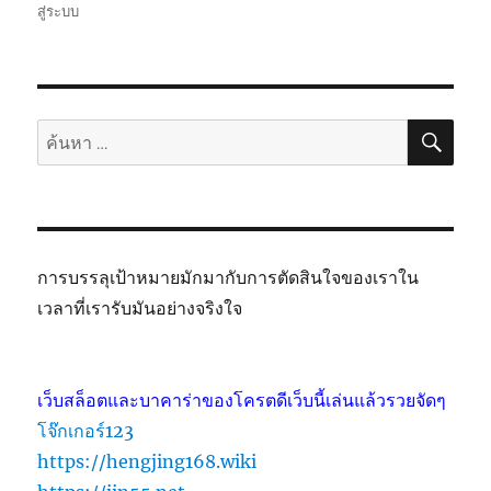
เรื่อง
กำกับ
สู่ระบบ
ค้นห
ค้นหา:
การบรรลุเป้าหมายมักมากับการตัดสินใจของเราใน
เวลาที่เรารับมันอย่างจริงใจ
เว็บสล็อตและบาคาร่าของโครตดีเว็บนี้เล่นแล้วรวยจัดๆ
โจ๊กเกอร์123
https://hengjing168.wiki