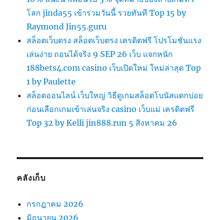
โลก jinda55 เข้าร่วมวันนี้ รวยทันที Top 15 by
Raymond Jin55.guru
สล็อตเว็บตรง สล็อตเว็บตรง เครดิตฟรี โปรโมชั่นแรง
เล่นง่าย ถอนได้จริง 9 SEP 26 เว็บ แจกหนัก
188bets4.com casino เว็บเปิดใหม่ ใหม่ล่าสุด Top
1 by Paulette
สล็อตออนไลน์ เว็บใหญ่ วิธีดูเกมสล็อตโบนัสแตกบ่อย
ก่อนเลือกเกมเข้าเล่นจริง casino เว็บแม่ เครดิตฟรี
Top 32 by Kelli jin888.run 5 สิงหาคม 26
คลังเก็บ
กรกฎาคม 2026
มิถุนายน 2026