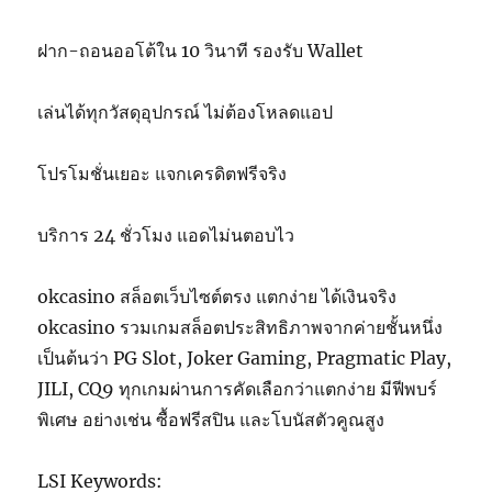
ฝาก-ถอนออโต้ใน 10 วินาที รองรับ Wallet
เล่นได้ทุกวัสดุอุปกรณ์ ไม่ต้องโหลดแอป
โปรโมชั่นเยอะ แจกเครดิตฟรีจริง
บริการ 24 ชั่วโมง แอดไม่นตอบไว
okcasino สล็อตเว็บไซต์ตรง แตกง่าย ได้เงินจริง
okcasino รวมเกมสล็อตประสิทธิภาพจากค่ายชั้นหนึ่ง
เป็นต้นว่า PG Slot, Joker Gaming, Pragmatic Play,
JILI, CQ9 ทุกเกมผ่านการคัดเลือกว่าแตกง่าย มีฟีพบร์
พิเศษ อย่างเช่น ซื้อฟรีสปิน และโบนัสตัวคูณสูง
LSI Keywords: