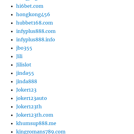
hi6bet.com
hongkong456
hubbet168.com
infyplus888.com
infyplus888.info
jbo355
Jili
Jilislot
jinda55
jinda888
Joker123
joker123auto
Joker123th
Joker123th.com
khumsup888.me
kingromans789.com