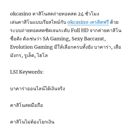
okcasino คาสิโนสดถ่ายทอดสด 24 ชั่วโมง
เล่นคาสิโนแบบเรียลไทม์กับ
okcasino เครดิตฟรี
ด้วย
ระบบถ่ายทอดสดชัดเจนระดับ Full HD จากค่ายคาสิโน
ชื่อดัง ดังเช่นว่า SA Gaming, Sexy Baccarat,
Evolution Gaming มีให้เลือกครบทั้งยัง บาคาร่า, เสือ
มังกร, รูเล็ต, ไฮโล
LSI Keywords:
บาคาร่าออนไลน์ได้เงินจริง
คาสิโนสดมือถือ
คาสิโนไม่ต้องโยกเงิน