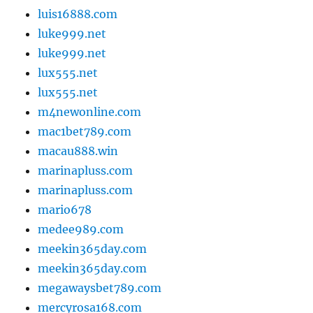
luis16888.com
luke999.net
luke999.net
lux555.net
lux555.net
m4newonline.com
mac1bet789.com
macau888.win
marinapluss.com
marinapluss.com
mario678
medee989.com
meekin365day.com
meekin365day.com
megawaysbet789.com
mercyrosa168.com