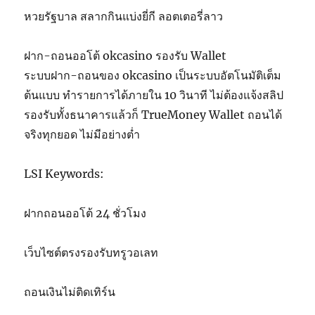
หวยรัฐบาล สลากกินแบ่งยี่กี ลอตเตอรี่ลาว
ฝาก-ถอนออโต้ okcasino รองรับ Wallet
ระบบฝาก-ถอนของ okcasino เป็นระบบอัตโนมัติเต็ม
ต้นแบบ ทำรายการได้ภายใน 10 วินาที ไม่ต้องแจ้งสลิป
รองรับทั้งธนาคารแล้วก็ TrueMoney Wallet ถอนได้
จริงทุกยอด ไม่มีอย่างต่ำ
LSI Keywords:
ฝากถอนออโต้ 24 ชั่วโมง
เว็บไซต์ตรงรองรับทรูวอเลท
ถอนเงินไม่ติดเทิร์น