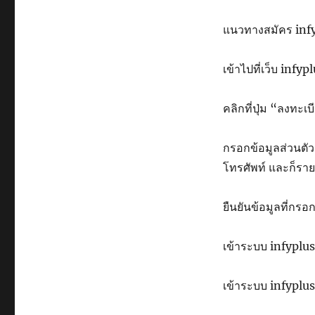
แนวทางสมัคร inf
เข้าไปที่เว็บ inf
คลิกที่ปุ่ม “ลงทะ
กรอกข้อมูลส่วนตัว อ
โทรศัพท์ และก็รายล
ยืนยันข้อมูลที่กร
เข้าระบบ infyplus8
เข้าระบบ infyplus8