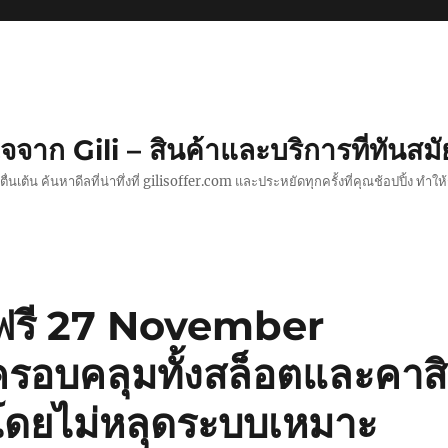
ใจจาก Gili – สินค้าและบริการที่ทันสมั
นเต้น ค้นหาดีลที่น่าทึ่งที่ gilisoffer.com และประหยัดทุกครั้งที่คุณช้อปปิ้ง ท
ฟรี 27 November
อบคลุมทั้งสล็อตและคาสิ
ีโดยไม่หลุดระบบเหมาะ