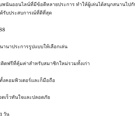
็บพนันออนไลน์ที่มีข้อดีหลายประการ ทำให้ผู้เล่นได้สนุกสนานไปกั
้รับประสบการณ์ที่ดีที่สุด
s88
นานาประการรูปแบบให้เลือกเล่น
ดิตฟรีที่คุ้มค่าสำหรับสมาชิกใหม่รวมทั้งเก่า
ทั้งคอมพิวเตอร์และก็มือถือ
วดเร็วทันใจและปลอดภัย
1 วัน