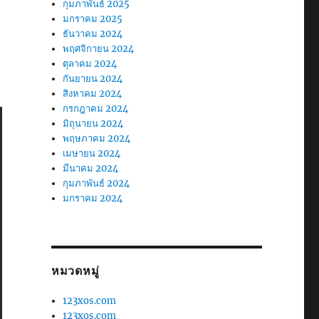
กุมภาพันธ์ 2025
มกราคม 2025
ธันวาคม 2024
พฤศจิกายน 2024
ตุลาคม 2024
กันยายน 2024
สิงหาคม 2024
กรกฎาคม 2024
มิถุนายน 2024
พฤษภาคม 2024
เมษายน 2024
มีนาคม 2024
กุมภาพันธ์ 2024
มกราคม 2024
หมวดหมู่
123xos.com
123xos.com