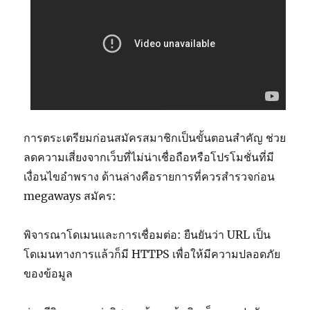
การตระเตรียมก่อนสมัครสมาชิกเป็นขั้นตอนสำคัญ ช่วย
ลดความเสี่ยงจากเว็บที่ไม่น่าเชื่อถือหรือโปรโมชั่นที่มี
เงื่อนไขอำพราง ด้านล่างคือรายการที่ควรสำรวจก่อน
megaways สมัคร:
พิจารณาโดเมนและการเชื่อมต่อ: ยืนยันว่า URL เป็น
โดเมนทางการแล้วก็มี HTTPS เพื่อให้มีความปลอดภัย
ของข้อมูล