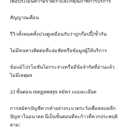
เพื่อประเมินความรวดเร็วและก็คุณภาพการบริการ
สัญญาณเตือน
รีวิวทั้งหมดทั้งปวงดูเหมือนกับว่าถูกก๊อปปี้/ซ้ำกัน
ไม่มีหนทางติดต่อที่แจ่มชัดหรือข้อมูลผู้ให้บริการ
ข้อแม้โปรโมชั่นไม่กระจ่างหรือมีข้อจำกัดที่อ่านแล้ว
ไม่มีเหตุผล
2) ขั้นตอน megaways สมัคร แบบละเอียด
การสมัครบัญชีควรทำอย่างระแวดระวังเพื่อหลบหลีก
ปัญหาในอนาคต นี่เป็นขั้นตอนทีละก้าวที่ควรประพฤติ
ตาม: