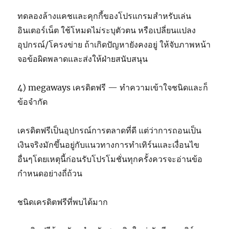
ทดลองล้างแคชและคุกกี้ของโปรแกรมสำหรับเล่น
อินเตอร์เน็ต ใช้โหมดไม่ระบุตัวตน หรือเปลี่ยนแปลง
อุปกรณ์/โครงข่าย ถ้าเกิดปัญหายังคงอยู่ ให้จับภาพหน้า
จอข้อผิดพลาดและส่งให้ฝ่ายสนับสนุน
4) megaways เครดิตฟรี — ทำความเข้าใจชนิดและก็
ข้อจำกัด
เครดิตฟรีเป็นอุปกรณ์การตลาดที่ดี แต่ว่าการถอนเป็น
เงินจริงมักขึ้นอยู่กับแนวทางการทำเทิร์นและเงื่อนไข
อื่นๆโดยเหตุนี้ก่อนรับโปรโมชั่นทุกครั้งควรจะอ่านข้อ
กำหนดอย่างถี่ถ้วน
ชนิดเครดิตฟรีที่พบได้มาก