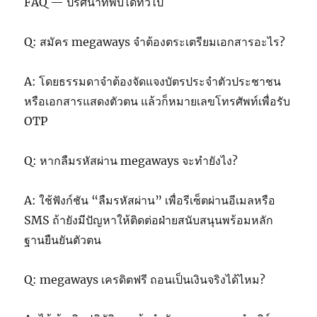
FAQ — ปริศนาที่พบได้ทั่วไป
Q: สมัคร megaways จำต้องตระเตรียมเอกสารอะไร?
A: โดยธรรมดาจำต้องจัดแจงบัตรประจำตัวประชาชน
หรือเอกสารแสดงตัวตน แล้วก็หมายเลขโทรศัพท์เพื่อรับ
OTP
Q: หากลืมรหัสผ่าน megaways จะทำยังไง?
A: ใช้ฟังก์ชัน “ลืมรหัสผ่าน” เพื่อรีเซ็ตผ่านอีเมลหรือ
SMS ถ้ายังมีปัญหาให้ติดต่อฝ่ายสนับสนุนพร้อมหลัก
ฐานยืนยันตัวตน
Q: megaways เครดิตฟรี ถอนเป็นเงินจริงได้ไหม?