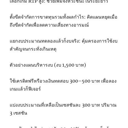
เลือกเกม RTP สูง: ช่วยเพิ่มจังหวะชนะในระยะยาว
ตั้งขีดจำกัดการขาดทุนรวมทั้งผลกำไร: คิดแผนหยุดเมื่อ
ถึงขีดจำกัดเพื่อลดความเสี่ยงทางอารมณ์
แยกงบประมาณทดลองแล้วก็งบจริง: คุ้มครองการใช้งบ
สำคัญจนกระทั่งเกินเหตุ
ตัวอย่างแผนบริหารงบ (งบ 1,500 บาท)
ใช้เครดิตฟรีหรือวงเงินทดสอบ 300–500 บาท เพื่อลอง
เกมแล้วก็ฟีเจอร์
แบ่งงบประมาณที่เหลือเป็นเซสชันละ 300 บาท ปริมาณ
3 เซสชัน