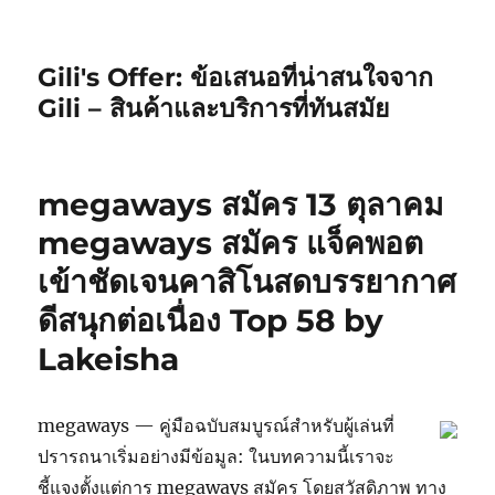
Gili's Offer: ข้อเสนอที่น่าสนใจจาก
Gili – สินค้าและบริการที่ทันสมัย
megaways สมัคร 13 ตุลาคม
megaways สมัคร แจ็คพอต
เข้าชัดเจนคาสิโนสดบรรยากาศ
ดีสนุกต่อเนื่อง Top 58 by
Lakeisha
megaways — คู่มือฉบับสมบูรณ์สำหรับผู้เล่นที่
ปรารถนาเริ่มอย่างมีข้อมูล: ในบทความนี้เราจะ
ชี้แจงตั้งแต่การ megaways สมัคร โดยสวัสดิภาพ ทาง