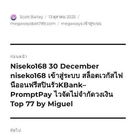
ผู้
เขียน
หมวด
Scott Bailey
13 ตุลาคม 2025
เขียน
เมื่อ
หมู่
ป้าย
megawaysbet789.com
megaways เข้าสู่ระบบ
กำกับ
แนะแนว
ก่อนหน้า
เรื่อง
Niseko168 30 December
เรื่อง
ก่อน
niseko168 เข้าสู่ระบบ สล็อตเวกัสไฟ
หน้า:
นีออนฟรีสปินรัวKBank–
PromptPay ไวจัดไม่จำกัดวงเงิน
Top 77 by Miguel
ถัดไป