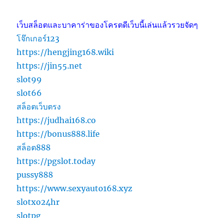
เว็บสล็อตและบาคาร่าของโครตดีเว็บนี้เล่นแล้วรวยจัดๆ
โจ๊กเกอร์123
https://hengjing168.wiki
https://jin55.net
slot99
slot66
สล็อตเว็บตรง
https://judhai168.co
https://bonus888.life
สล็อต888
https://pgslot.today
pussy888
https://www.sexyauto168.xyz
slotxo24hr
slotpg