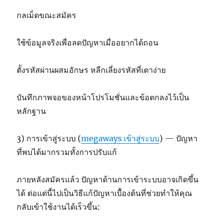
กลเม็ดขณะสมัคร
ใช้ข้อมูลจริงเพื่อลดปัญหาเมื่ออยากได้ถอน
ตั้งรหัสผ่านผสมอักษร หลีกเลี่ยงรหัสที่เดาง่าย
บันทึกภาพจอของหน้าโปรโมชั่นและข้อตกลงไว้เป็น
หลักฐาน
3) การเข้าสู่ระบบ (
megaways เข้าสู่ระบบ
) — ปัญหา
ที่พบได้มากรวมทั้งการปรับแก้
ภายหลังสมัครแล้ว ปัญหาด้านการเข้าระบบอาจเกิดขึ้น
ได้ ต่อแต่นี้ไปเป็นวิธีแก้ปัญหาเบื้องต้นที่ช่วยทำให้คุณ
กลับเข้าใช้งานได้เร็วขึ้น: