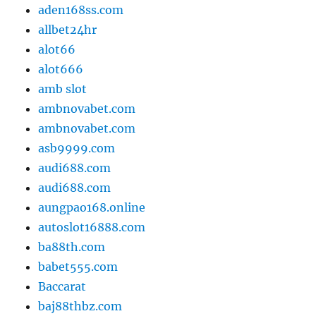
aden168ss.com
allbet24hr
alot66
alot666
amb slot
ambnovabet.com
ambnovabet.com
asb9999.com
audi688.com
audi688.com
aungpao168.online
autoslot16888.com
ba88th.com
babet555.com
Baccarat
baj88thbz.com