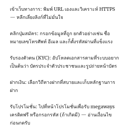
เข้าเว็บทางการ: พิมพ์ URL เองและวิเคราะห์ HTTPS
— หลีกเลี่ยงลิงก์ที่ไม่มั่นใจ
คลิกปุ่มสมัคร: กรอกข้อมูลที่ถูก ยกตัวอย่างเช่น ชื่อ
หมายเลขโทรศัพท์ อีเมล และก็ตั้งรหัสผ่านที่แข็งแรง
รับรองตัวตน (KYC): อัปโหลดเอกสารตามที่ระบบอยาก
เป็นต้นว่า บัตรประจำตัวประชาชนและรูปถ่ายหน้าบัตร
ฝากเงิน: เลือกวิถีทางฝากที่สบายและเก็บหลักฐานการ
ฝาก
รับโปรโมชั่น: ไปที่หน้าโปรโมชั่นเพื่อรับ megaways
เครดิตฟรี หรือกรอกรหัส (ถ้าเกิดมี) — อ่านเงื่อนไข
ก่อนกดรับ