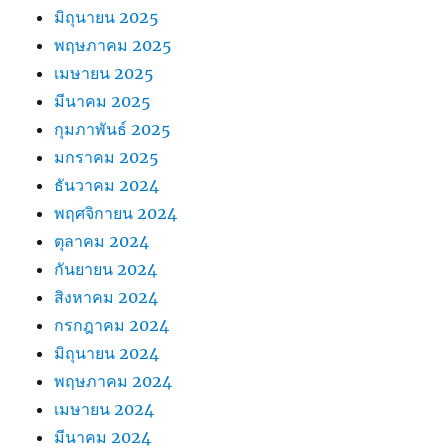
มิถุนายน 2025
พฤษภาคม 2025
เมษายน 2025
มีนาคม 2025
กุมภาพันธ์ 2025
มกราคม 2025
ธันวาคม 2024
พฤศจิกายน 2024
ตุลาคม 2024
กันยายน 2024
สิงหาคม 2024
กรกฎาคม 2024
มิถุนายน 2024
พฤษภาคม 2024
เมษายน 2024
มีนาคม 2024