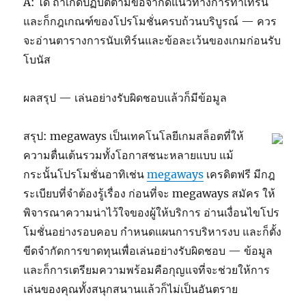
A: ได้ ถ้าเกิดปฏิบัติตามข้อจำกัดแนวทางการทำเทิร์น
และก็กฎเกณฑ์ของโปรโมชั่นครบถ้วนบริบูรณ์ — ควร
จะอ่านตารางการนับเทิร์นและข้อละเว้นของเกมก่อนรับ
โบนัส
ผลสรุป — เล่นอย่างรับผิดชอบแล้วก็มีข้อมูล
สรุป: megaways เป็นเทคโนโลยีเกมสล็อตที่ให้
ความตื่นเต้นรวมทั้งโอกาสชนะหลายแบบ แม้
กระนั้นโปรโมชั่นอาทิเช่น
megaways
เครดิตฟรี มีกฎ
ระเบียบที่จำต้องรู้เรื่อง ก่อนที่จะ megaways สมัคร ให้
พิจารณาความน่าไว้ใจของผู้ให้บริการ อ่านเงื่อนไขโปร
โมชั่นอย่างรอบคอบ กำหนดแผนการบริหารงบ และก็ตั้ง
ขีดจำกัดการขาดทุนเพื่อเล่นอย่างรับผิดชอบ — ข้อมูล
และก็การเตรียมความพร้อมคือกุญแจที่จะช่วยให้การ
เล่นของคุณทั้งสนุกสนานแล้วก็ไม่เป็นอันตราย