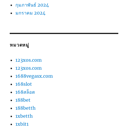
กุมภาพันธ์ 2024
มกราคม 2024
หมวดหมู่
123xos.com
123xos.com
1688vegasx.com
168slot
168สล็อต
188bet
188betth
1xbetth
1xbit1