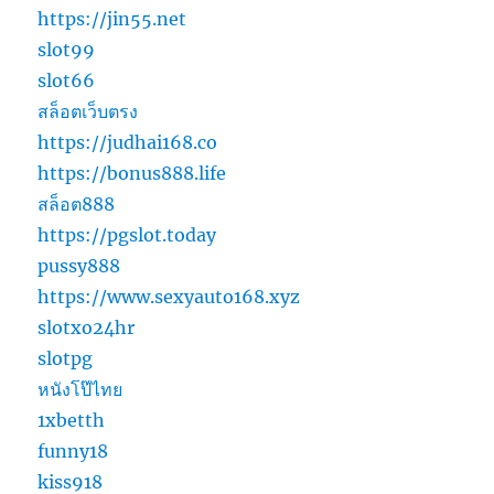
https://jin55.net
slot99
slot66
สล็อตเว็บตรง
https://judhai168.co
https://bonus888.life
สล็อต888
https://pgslot.today
pussy888
https://www.sexyauto168.xyz
slotxo24hr
slotpg
หนังโป๊ไทย
1xbetth
funny18
kiss918