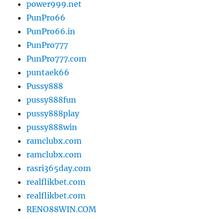
power999.net
PunPro66
PunPro66.in
PunPro777
PunPro777.com
puntaek66
Pussy888
pussy888fun
pussy888play
pussy888win
ramclubx.com
ramclubx.com
rasri365day.com
realflikbet.com
realflikbet.com
RENO88WIN.COM