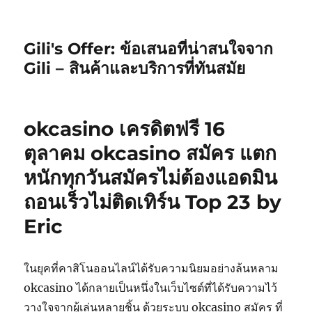
Gili's Offer: ข้อเสนอที่น่าสนใจจาก
Gili – สินค้าและบริการที่ทันสมัย
okcasino เครดิตฟรี 16
ตุลาคม okcasino สมัคร แตก
หนักทุกวันสมัครไม่ต้องแอดมิน
ถอนเร็วไม่ติดเทิร์น Top 23 by
Eric
ในยุคที่คาสิโนออนไลน์ได้รับความนิยมอย่างล้นหลาม
okcasino ได้กลายเป็นหนึ่งในเว็บไซต์ที่ได้รับความไว้
วางใจจากผู้เล่นหลายชิ้น ด้วยระบบ okcasino สมัคร ที่