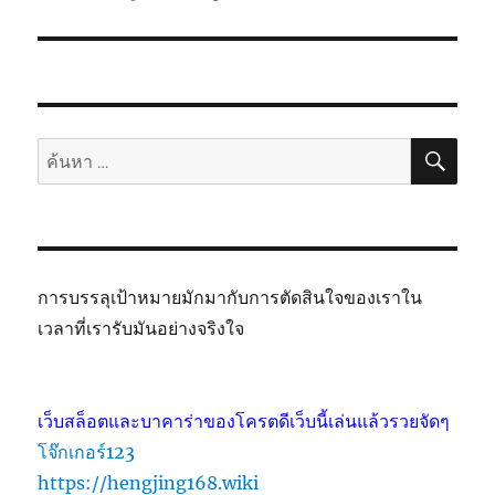
ค้นห
ค้นหา:
การบรรลุเป้าหมายมักมากับการตัดสินใจของเราใน
เวลาที่เรารับมันอย่างจริงใจ
เว็บสล็อตและบาคาร่าของโครตดีเว็บนี้เล่นแล้วรวยจัดๆ
โจ๊กเกอร์123
https://hengjing168.wiki