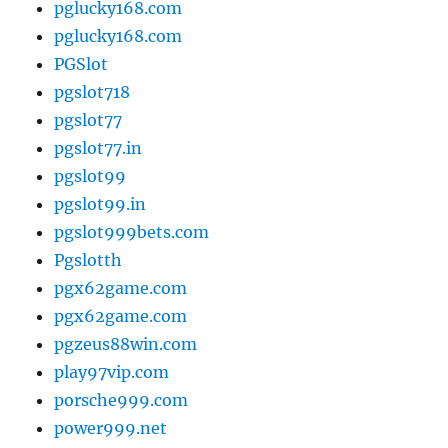
pglucky168.com
pglucky168.com
PGSlot
pgslot718
pgslot77
pgslot77.in
pgslot99
pgslot99.in
pgslot999bets.com
Pgslotth
pgx62game.com
pgx62game.com
pgzeus88win.com
play97vip.com
porsche999.com
power999.net