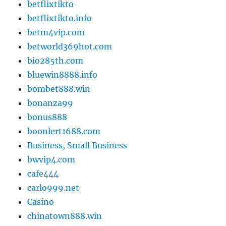
betflixtikto
betflixtikto.info
betm4vip.com
betworld369hot.com
bio285th.com
bluewin8888.info
bombet888.win
bonanza99
bonus888
boonlert1688.com
Business, Small Business
bwvip4.com
cafe444
carlo999.net
Casino
chinatown888.win