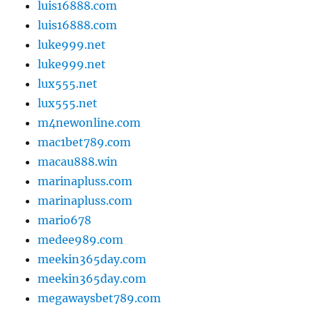
luis16888.com
luis16888.com
luke999.net
luke999.net
lux555.net
lux555.net
m4newonline.com
mac1bet789.com
macau888.win
marinapluss.com
marinapluss.com
mario678
medee989.com
meekin365day.com
meekin365day.com
megawaysbet789.com