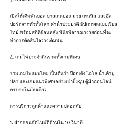
เปิดให้เดิมพันบอล บาสเกตบอล มวย เทนนิส และอีส
ปอร์ตจากทั่วทั้งโลก ค่าน้ำประปาดี อัปเดตผลแบบเรียล
ไทม์ พร้อมสถิติย้อนหลัง พินิจพิจารณาง่ายก่อนที่จะ
ทำการตัดสินใจวางเดิมพัน
4. เกมไพ่ประจำถิ่นรวมทั้งเกมพิเศษ
รวมเกมไพ่แบบไทย เป็นต้นว่า ป๊อกเด้ง ไฮโล น้ำเต้าปู
ปลา และเกมแนวพิเศษอย่างเป่ายิ้งฉุบ ตู้ม้าออนไลน์
ครบจบในเว็บเดียว
การบริการลูกค้าและความปลอดภัย
1. ฝากถอนอัตโนมัติด้านใน 10 วินาที