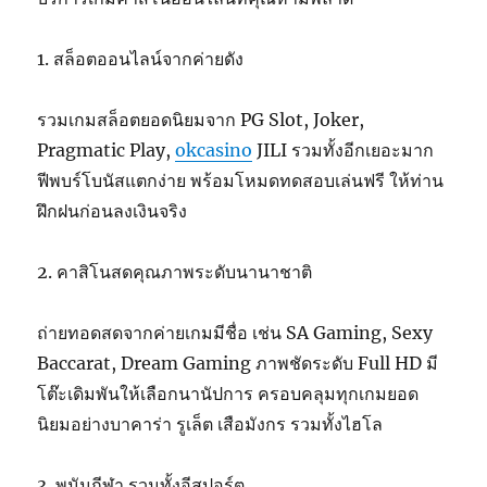
1. สล็อตออนไลน์จากค่ายดัง
รวมเกมสล็อตยอดนิยมจาก PG Slot, Joker,
Pragmatic Play,
okcasino
JILI รวมทั้งอีกเยอะมาก
ฟีพบร์โบนัสแตกง่าย พร้อมโหมดทดสอบเล่นฟรี ให้ท่าน
ฝึกฝนก่อนลงเงินจริง
2. คาสิโนสดคุณภาพระดับนานาชาติ
ถ่ายทอดสดจากค่ายเกมมีชื่อ เช่น SA Gaming, Sexy
Baccarat, Dream Gaming ภาพชัดระดับ Full HD มี
โต๊ะเดิมพันให้เลือกนานัปการ ครอบคลุมทุกเกมยอด
นิยมอย่างบาคาร่า รูเล็ต เสือมังกร รวมทั้งไฮโล
3. พนันกีฬา รวมทั้งอีสปอร์ต