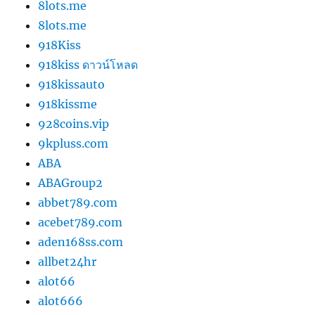
8lots.me
8lots.me
918Kiss
918kiss ดาวน์โหลด
918kissauto
918kissme
928coins.vip
9kpluss.com
ABA
ABAGroup2
abbet789.com
acebet789.com
aden168ss.com
allbet24hr
alot66
alot666