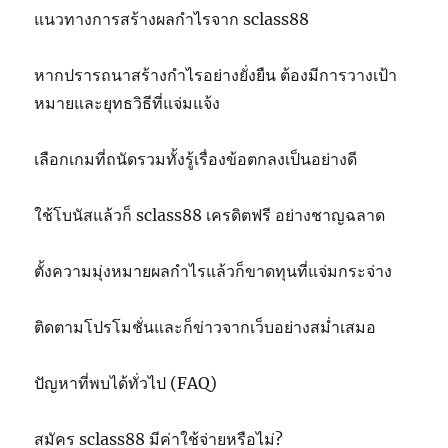
แนวทางการสร้างผลกำไรจาก sclass88
หากปรารถนาสร้างกำไรอย่างยั่งยืน ต้องมีการวางเป้า
หมายและยุทธวิธีที่แจ่มแจ้ง
เลือกเกมที่ถนัดรวมทั้งรู้เรื่องข้อตกลงเป็นอย่างดี
ใช้โบนัสแล้วก็ sclass88 เครดิตฟรี อย่างชาญฉลาด
ตั้งความมุ่งหมายผลกำไรแล้วก็ขาดทุนที่แจ่มกระจ่าง
ติดตามโปรโมชั่นและก็ข่าวจากเว็บอย่างสม่ำเสมอ
ปัญหาที่พบได้ทั่วไป (FAQ)
สมัคร sclass88 มีค่าใช้จ่ายหรือไม่?