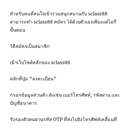
สำหรับคนที่สนใจเข้าร่วมสนุกสนานกับ sclass88
สามารถทำ sclass88 สมัคร ได้ด้วยตัวเองเพียงแต่ไม่กี่
ขั้นตอน
วิธีสมัครเป็นสมาชิก
เข้าเว็บไซต์หลักของ sclass88
คลิกที่ปุ่ม “ลงทะเบียน”
กรอกข้อมูลส่วนตัว ดังเช่น เบอร์โทรศัพท์, รหัสผ่าน และ
บัญชีธนาคาร
รับรองตัวตนผ่านรหัส OTP ที่ส่งไปยังโทรศัพท์เคลื่อนที่