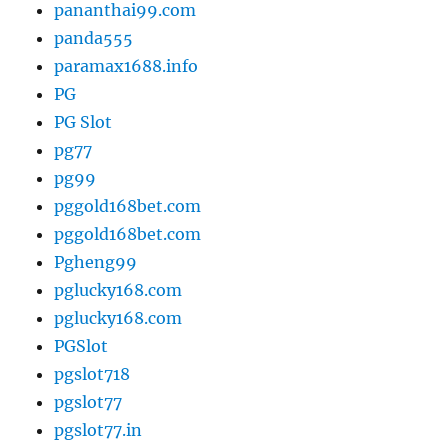
pananthai99.com
panda555
paramax1688.info
PG
PG Slot
pg77
pg99
pggold168bet.com
pggold168bet.com
Pgheng99
pglucky168.com
pglucky168.com
PGSlot
pgslot718
pgslot77
pgslot77.in