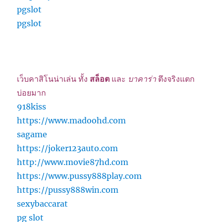
pgslot
pgslot
เว็บคาสิโนน่าเล่น ทั้ง
สล็อต
และ
บาคาร่า
ตึงจริงแตก
บ่อยมาก
918kiss
https://www.madoohd.com
sagame
https://joker123auto.com
http://www.movie87hd.com
https://www.pussy888play.com
https://pussy888win.com
sexybaccarat
pg slot