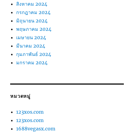
สิงหาคม 2024
กรกฎาคม 2024
มิถุนายน 2024
พฤษภาคม 2024
เมษายน 2024
มีนาคม 2024
กุมภาพันธ์ 2024
มกราคม 2024
หมวดหมู่
123xos.com
123xos.com
1688vegasx.com