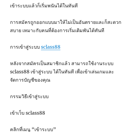
เข้าระบบแล้วก็เริ่มพนันได้ในทันที
การสมัครถูกออกแบบมาให้ไม่เป็นอันตรายและก็สะดวก
สบาย เหมาะกับคนที่ต้องการเริ่มเดิมพันได้ทันที
การเข้าสู่ระบบ
sclass88
หลังจากสมัครเป็นสมาชิกแล้ว สามารถใช้งานระบบ
sclass88 เข้าสู่ระบบ ได้ในทันที เพื่อเข้าเล่นเกมและ
จัดการบัญชีของคุณ
กรรมวิธีเข้าสู่ระบบ
เข้าเว็บ sclass88
คลิกที่เมนู “เข้าระบบ”