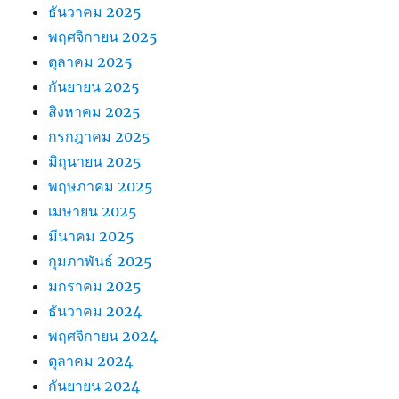
ธันวาคม 2025
พฤศจิกายน 2025
ตุลาคม 2025
กันยายน 2025
สิงหาคม 2025
กรกฎาคม 2025
มิถุนายน 2025
พฤษภาคม 2025
เมษายน 2025
มีนาคม 2025
กุมภาพันธ์ 2025
มกราคม 2025
ธันวาคม 2024
พฤศจิกายน 2024
ตุลาคม 2024
กันยายน 2024