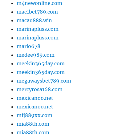
m4newonline.com
mac1bet789.com
macau888.win
marinapluss.com
marinapluss.com
mario678
medee989.com
meekin365day.com
meekin365day.com
megawaysbet789.com
mercyrosa168.com
mexicanoo.net
mexicanoo.net
mfj889xx.com
mia88th.com
mia88th.com