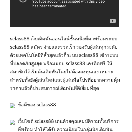
sclass88 เว็บเดิมพันออนไลน์ชั้นหนึ่งที่มาพร้อมระบบ
sclass88 สมัคร ง่ายและรวดเร็ว รองรับผู้เล่นทุกระดับ
ด้วยเทคโนโลยีที่ล้ำยุคแล้วก็ระบบ sclass88 เข้าระบบ
ที่ปลอดภัยสูงสุด พร้อมมอบ sclass88 เครดิตฟรี ให้
สมาชิกได้เริ่มต้นเดิมพันโดยไม่ต้องลงทุนเอง เหมาะ
สำหรับทั้งยังผู้เล่นใหม่และผู้เล่นมือโปรที่อยากความคุ้ม
ราคาแล้วก็ประสบการณ์เดิมพันที่ดีเยี่ยมที่สุด
ข้อดีของ sclass88
เว็บไซต์ sclass88 เด่นด้วยคุณสมบัติรวมทั้งบริการ
ที่พร้อม ทำให้ได้รับความนิยมในกลุ่มนักเดิมพัน