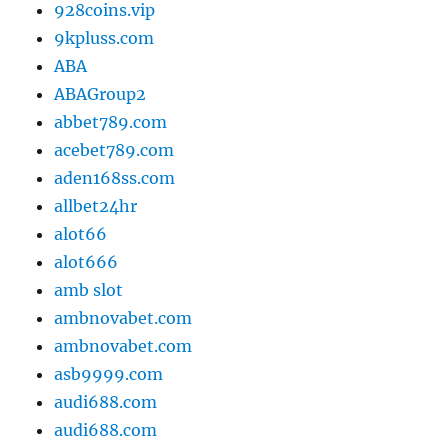
928coins.vip
9kpluss.com
ABA
ABAGroup2
abbet789.com
acebet789.com
aden168ss.com
allbet24hr
alot66
alot666
amb slot
ambnovabet.com
ambnovabet.com
asb9999.com
audi688.com
audi688.com