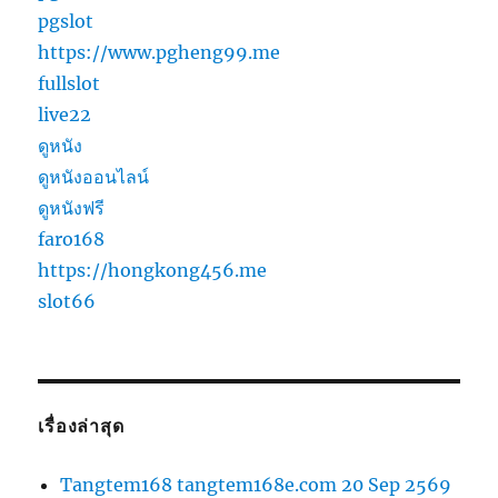
pgslot
https://www.pgheng99.me
fullslot
live22
ดูหนัง
ดูหนังออนไลน์
ดูหนังฟรี
faro168
https://hongkong456.me
slot66
เรื่องล่าสุด
Tangtem168 tangtem168e.com 20 Sep 2569