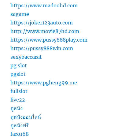
https://www.madoohd.com
sagame
https://joker123auto.com
http://www.movie87hd.com
https://www.pussy888play.com
https://pussy888win.com
sexybaccarat
pg slot
pgslot
https://www.pgheng99.me
fullslot
live22
ดูหนัง
ดูหนังออนไลน์
ดูหนังฟรี
faro168