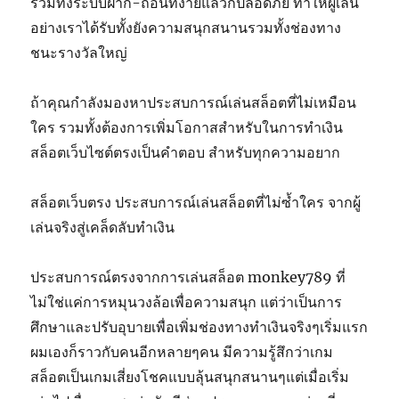
รวมทั้งระบบฝาก-ถอนที่ง่ายแล้วก็ปลอดภัย ทำให้ผู้เล่น
อย่างเราได้รับทั้งยังความสนุกสนานรวมทั้งช่องทาง
ชนะรางวัลใหญ่
ถ้าคุณกำลังมองหาประสบการณ์เล่นสล็อตที่ไม่เหมือน
ใคร รวมทั้งต้องการเพิ่มโอกาสสำหรับในการทำเงิน
สล็อตเว็บไซต์ตรงเป็นคำตอบ สำหรับทุกความอยาก
สล็อตเว็บตรง ประสบการณ์เล่นสล็อตที่ไม่ซ้ำใคร จากผู้
เล่นจริงสู่เคล็ดลับทำเงิน
ประสบการณ์ตรงจากการเล่นสล็อต monkey789 ที่
ไม่ใช่แค่การหมุนวงล้อเพื่อความสนุก แต่ว่าเป็นการ
ศึกษาและปรับอุบายเพื่อเพิ่มช่องทางทำเงินจริงๆเริ่มแรก
ผมเองก็ราวกับคนอีกหลายๆคน มีความรู้สึกว่าเกม
สล็อตเป็นเกมเสี่ยงโชคแบบลุ้นสนุกสนานๆแต่เมื่อเริ่ม