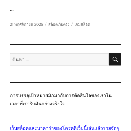
…
เขียน
หมวด
ป้าย
21 พฤศจิกายน 2025
สล็อตเว็บตรง
เกมสล็อต
เมื่อ
หมู่
กำกับ
ค้นห
ค้นหา:
การบรรลุเป้าหมายมักมากับการตัดสินใจของเราใน
เวลาที่เรารับมันอย่างจริงใจ
เว็บสล็อตและบาคาร่าของโครตดีเว็บนี้เล่นแล้วรวยจัดๆ