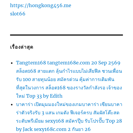
https://hongkong456.me
slot66
เรื่องล่าสุด
Tangtem168 tangtem168e.com 20 Sep 2569
สล็อต168 สายแตก ลุ้นกำไรแบบไม่เสียฟีล ชวนเพื่อน
รับ 100 สายทุนน้อย สมัครด่วน คุ้มค่าการเดิมพัน
ที่สุดในวงการ สล็อต168 ของรางวัลกำลังรอ เจ้าของ
ใหม่ Top 33 by Edith
บาคาร่า เปิดมุมมองใหม่ของเกมบาคาร่า เซียนบาคา
ร่าตัวจริงรับ 3 แสน เกมดัง ฟีเจอร์ครบ สัมผัสโต๊ะสด
ระดับพรีเมียม sexy168 สมัครปุ๊บ รับโปรปั๊บ Top 28
by Jack sexy168c.com 2 กันยา 26