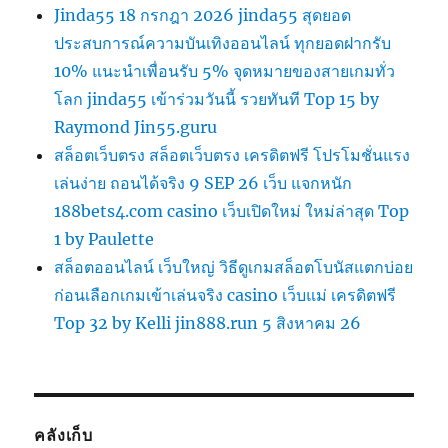
Jinda55 18 กรกฎา 2026 jinda55 สุดยอด
ประสบการณ์ความบันเทิงออนไลน์ ทุกยอดฝากรับ
10% แนะนำเพื่อนรับ 5% จุดหมายของสายเกมทั่ว
โลก jinda55 เข้าร่วมวันนี้ รวยทันที Top 15 by
Raymond Jin55.guru
สล็อตเว็บตรง สล็อตเว็บตรง เครดิตฟรี โปรโมชั่นแรง
เล่นง่าย ถอนได้จริง 9 SEP 26 เว็บ แจกหนัก
188bets4.com casino เว็บเปิดใหม่ ใหม่ล่าสุด Top
1 by Paulette
สล็อตออนไลน์ เว็บใหญ่ วิธีดูเกมสล็อตโบนัสแตกบ่อย
ก่อนเลือกเกมเข้าเล่นจริง casino เว็บแม่ เครดิตฟรี
Top 32 by Kelli jin888.run 5 สิงหาคม 26
คลังเก็บ