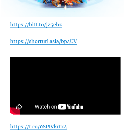
https://bitt.to/jz5ehz
https://shorturl.asia/bp4UV
https://t.co/0SPIVkrtx4