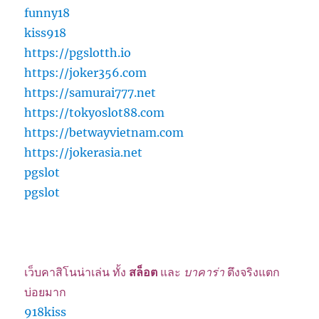
funny18
kiss918
https://pgslotth.io
https://joker356.com
https://samurai777.net
https://tokyoslot88.com
https://betwayvietnam.com
https://jokerasia.net
pgslot
pgslot
เว็บคาสิโนน่าเล่น ทั้ง
สล็อต
และ
บาคาร่า
ตึงจริงแตก
บ่อยมาก
918kiss