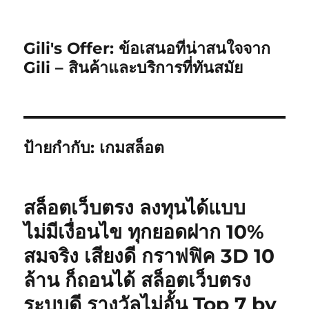
Gili's Offer: ข้อเสนอที่น่าสนใจจาก
Gili – สินค้าและบริการที่ทันสมัย
ป้ายกำกับ:
เกมสล็อต
สล็อตเว็บตรง ลงทุนได้แบบ
ไม่มีเงื่อนไข ทุกยอดฝาก 10%
สมจริง เสียงดี กราฟฟิค 3D 10
ล้าน ก็ถอนได้ สล็อตเว็บตรง
ระบบดี รางวัลไม่อั้น Top 7 by