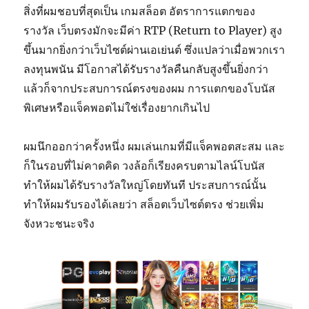
สิ่งที่ผมชอบที่สุดเป็น เกมสล็อต อัตราการแตกของ
รางวัล เว็บตรงมักจะมีค่า RTP (Return to Player) สูง
ขึ้นมากยิ่งกว่าเว็บไซต์ผ่านเอเย่นต์ ซึ่งแปลว่าเมื่อพวกเรา
ลงทุนพนัน มีโอกาสได้รับรางวัลคืนกลับสูงขึ้นยิ่งกว่า
แล้วก็จากประสบการณ์ตรงของผม การแตกของโบนัส
พิเศษหรือแจ็คพอตไม่ใช่เรื่องยากเกินไป
ผมนึกออกว่าครั้งหนึ่ง ผมเล่นเกมที่มีแจ็คพอตสะสม และ
ก็ในรอบที่ไม่คาดคิด วงล้อก็เรียงครบตามไลน์โบนัส
ทำให้ผมได้รับรางวัลใหญ่โดยทันที ประสบการณ์นั้น
ทำให้ผมรับรองได้เลยว่า สล็อตเว็บไซต์ตรง ช่วยเพิ่ม
จังหวะชนะจริง