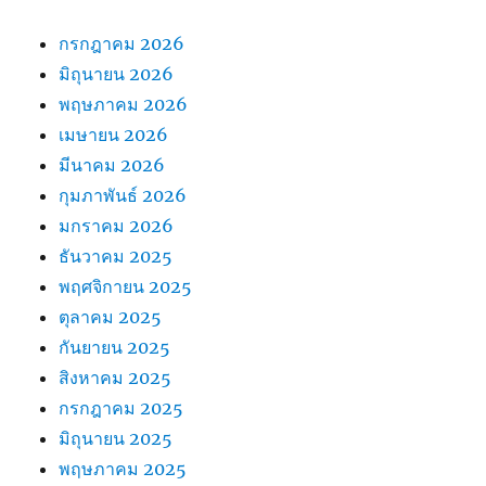
กรกฎาคม 2026
มิถุนายน 2026
พฤษภาคม 2026
เมษายน 2026
มีนาคม 2026
กุมภาพันธ์ 2026
มกราคม 2026
ธันวาคม 2025
พฤศจิกายน 2025
ตุลาคม 2025
กันยายน 2025
สิงหาคม 2025
กรกฎาคม 2025
มิถุนายน 2025
พฤษภาคม 2025