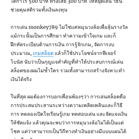
ได้กำไร 500 บาท หรือเสีย 300 บาท ให้หยุดเล่น วิธีนี้
ช่วยคุมสติรวมทั้งเงินลงทุน
การเล่น monkey789 ไม่ใช่แค่หมุนวงล้อเพื่อลุ้นรางวัล
แม้กระนั้นเป็นการศึกษา ทำความเข้าใจเกม และก็
ฝึกหัดระเบียบด้านการเงิน การรู้จักเกม, จัดการงบ
ประมาณ,
เกมสล็อต
แล้วก็ใช้ประโยชน์จากฟีเจอร์
โบนัส นับว่าเป็นกุญแจสำคัญที่ทำให้ประสบการณ์เล่น
สล็อตของผมไม่ซ้ำใคร รวมทั้งสามารถสร้างจังหวะทำ
เงินได้จริง
ในที่สุด ผมต้องการบอกเพื่อนพ้องๆว่า การเล่นสล็อตคือ
การประสมประสานระหว่างความเพลิดเพลินและก็วิธี
การ ทดลองเปิดใจเรียนรู้เกม ทดสอบเล่น และจัดแจงเงิน
ให้ชัดแจ้ง แล้วคุณจะพบว่าการหมุนวงล้อไม่ได้เป็นแค่
โชค แต่ว่าสามารถเป็นวิถีทางทำเงินอย่างมีแบบแผนได้