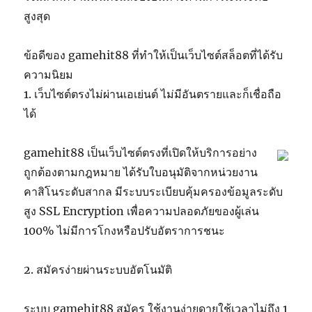
สูงสุด
ข้อดีของ gamehit88 ที่ทำให้เป็นเว็บไซต์สล็อตที่ได้รับ
ความนิยม
1. เว็บไซต์ตรงไม่ผ่านเอเย่นต์ ไม่มีอันตรายและก็เชื่อถือ
ได้
gamehit88 เป็นเว็บไซต์ตรงที่เปิดให้บริการอย่าง
ถูกต้องตามกฎหมาย ได้รับใบอนุมัติจากหน่วยงาน
คาสิโนระดับสากล มีระบบระเบียบคุ้มครองข้อมูลระดับ
สูง SSL Encryption เพื่อความปลอดภัยของผู้เล่น
100% ไม่มีการโกงหรือปรับอัตราการชนะ
2. สมัครง่ายผ่านระบบอัตโนมัติ
ระบบ gamehit88 สมัคร ใช้งานง่ายดายใช้เวลาไม่ถึง 1