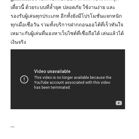
เดี๋ยวนี้ ด้วยระบบที่ล้ำยุค ปลอดภัย ใช้งานง่าย และ
รองรับผู้เล่นทุกประเภท อีกทั้งยังมีโปรโมชั่นแจกหนัก
ทุกเมื่อเชื่อวัน รวมทั้งบริการฝากถอนออโต้ที่เร็วทันใจ
เหมาะกับผู้เล่นที่มองหาเว็บไซต์ที่เชื่อถือได้ เล่นแล้วได้
เงินจริง
…