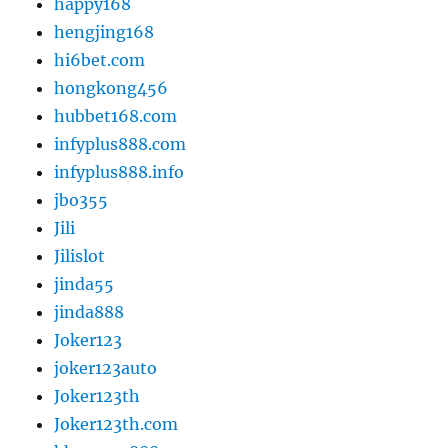
happy168
hengjing168
hi6bet.com
hongkong456
hubbet168.com
infyplus888.com
infyplus888.info
jbo355
Jili
Jilislot
jinda55
jinda888
Joker123
joker123auto
Joker123th
Joker123th.com