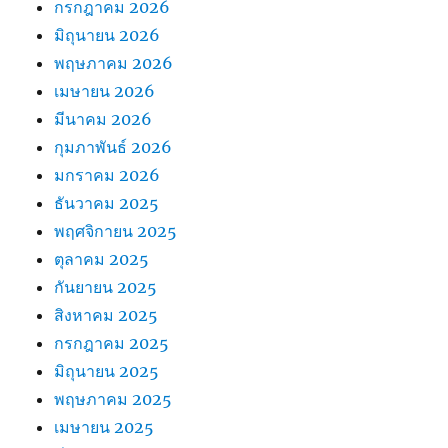
กรกฎาคม 2026
มิถุนายน 2026
พฤษภาคม 2026
เมษายน 2026
มีนาคม 2026
กุมภาพันธ์ 2026
มกราคม 2026
ธันวาคม 2025
พฤศจิกายน 2025
ตุลาคม 2025
กันยายน 2025
สิงหาคม 2025
กรกฎาคม 2025
มิถุนายน 2025
พฤษภาคม 2025
เมษายน 2025