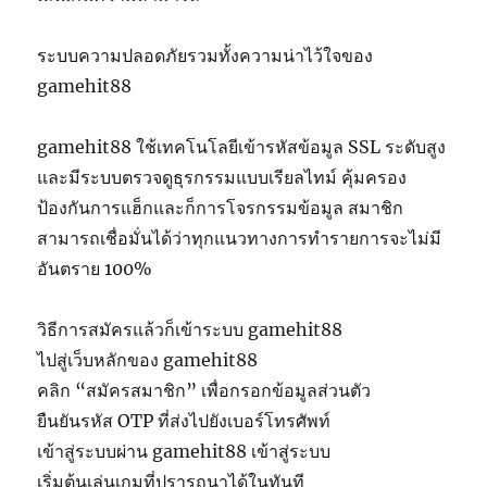
ระบบความปลอดภัยรวมทั้งความน่าไว้ใจของ
gamehit88
gamehit88 ใช้เทคโนโลยีเข้ารหัสข้อมูล SSL ระดับสูง
และมีระบบตรวจดูธุรกรรมแบบเรียลไทม์ คุ้มครอง
ป้องกันการแฮ็กและก็การโจรกรรมข้อมูล สมาชิก
สามารถเชื่อมั่นได้ว่าทุกแนวทางการทำรายการจะไม่มี
อันตราย 100%
วิธีการสมัครแล้วก็เข้าระบบ gamehit88
ไปสู่เว็บหลักของ gamehit88
คลิก “สมัครสมาชิก” เพื่อกรอกข้อมูลส่วนตัว
ยืนยันรหัส OTP ที่ส่งไปยังเบอร์โทรศัพท์
เข้าสู่ระบบผ่าน gamehit88 เข้าสู่ระบบ
เริ่มต้นเล่นเกมที่ปรารถนาได้ในทันที