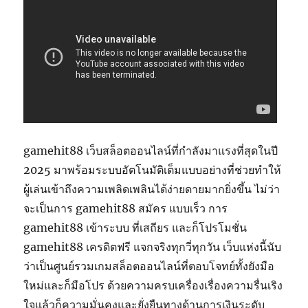
gamehit88 เว็บสล็อตออนไลน์ที่กำลังมาแรงที่สุดในปี
2025 มาพร้อมระบบอัตโนมัติเต็มแบบอย่างที่ช่วยทำให้
ผู้เล่นเข้าถึงความเพลิดเพลินได้ง่ายดายมากยิ่งขึ้น ไม่ว่า
จะเป็นการ gamehit88 สมัคร แบบเร็ว การ
gamehit88 เข้าระบบ ที่เสถียร และก็โปรโมชั่น
gamehit88 เครดิตฟรี แจกจริงทุกวี่ทุกวัน เว็บแห่งนี้นับ
ว่าเป็นศูนย์รวมเกมสล็อตออนไลน์ที่ตอบโจทย์ทั้งยังมือ
ใหม่และก็มือโปร ด้วยความครบเครื่องเรื่องความรื่นเริง
ใจแล้วก็ความมั่นคงและยั่งยืนทางด้านการเงินระดับ