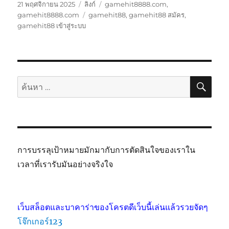
เขียน
รูป
หมวด
21 พฤศจิกายน 2025
ลิงก์
gamehit8888.com
,
เมื่อ
แบบ
ป้าย
หมู่
gamehit8888.com
gamehit88
,
gamehit88 สมัคร
,
เรื่อง
กำกับ
gamehit88 เข้าสู่ระบบ
ค้นห
ค้นหา:
การบรรลุเป้าหมายมักมากับการตัดสินใจของเราใน
เวลาที่เรารับมันอย่างจริงใจ
เว็บสล็อตและบาคาร่าของโครตดีเว็บนี้เล่นแล้วรวยจัดๆ
โจ๊กเกอร์123