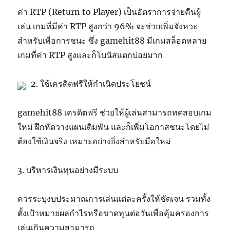
ค่า RTP (Return to Player) เป็นอัตราการจ่ายคืนผู้
เล่น เกมที่มีค่า RTP สูงกว่า 96% จะช่วยเพิ่มจังหวะ
สำหรับเพื่อการชนะ ซึ่ง gamehit88 มีเกมสล็อตหลาย
เกมที่ค่า RTP สูงและก็โบนัสแตกบ่อยมาก
2. ใช้เครดิตฟรีให้กำเนิดประโยชน์
gamehit88 เครดิตฟรี ช่วยให้ผู้เล่นสามารถทดสอบเกม
ใหม่ ฝึกหัดวางแผนเดิมพัน และก็เพิ่มโอกาสชนะโดยไม่
ต้องใช้เงินจริง เหมาะอย่างยิ่งสำหรับมือใหม่
3. บริหารเงินทุนอย่างมีระบบ
ควรระบุงบประมาณการเล่นแต่ละครั้งให้ชัดเจน รวมทั้ง
ตั้งเป้าหมายผลกำไรหรือขาดทุนต่อวันเพื่อคุ้มครองการ
เล่นเกินความสามารถ