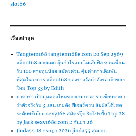
slot66
เรื่องล่าสุด
Tangtem168 tangtem168e.com 20 Sep 2569
สล็อต168 สายแตก ลุ้นกำไรแบบไม่เสียฟีล ชวนเพื่อน
รับ 100 สายทุนน้อย สมัครด่วน คุ้มค่าการเดิมพัน
ที่สุดในวงการ สล็อต168 ของรางวัลกำลังรอ เจ้าของ
ใหม่ Top 33 by Edith
บาคาร่า เปิดมุมมองใหม่ของเกมบาคาร่า เซียนบาคา
ร่าตัวจริงรับ 3 แสน เกมดัง ฟีเจอร์ครบ สัมผัสโต๊ะสด
ระดับพรีเมียม sexy168 สมัครปุ๊บ รับโปรปั๊บ Top 28
by Jack sexy168c.com 2 กันยา 26
Jinda55 18 กรกฎา 2026 jinda55 สุดยอด