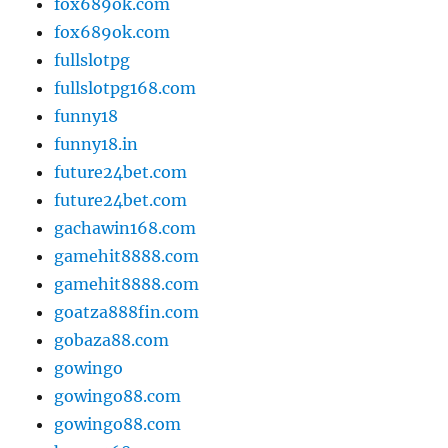
fox689ok.com
fox689ok.com
fullslotpg
fullslotpg168.com
funny18
funny18.in
future24bet.com
future24bet.com
gachawin168.com
gamehit8888.com
gamehit8888.com
goatza888fin.com
gobaza88.com
gowingo
gowingo88.com
gowingo88.com