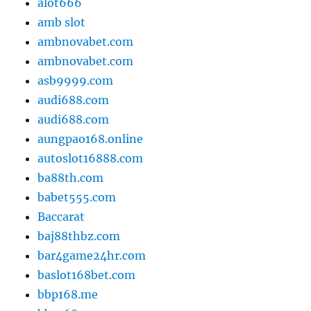
alot666
amb slot
ambnovabet.com
ambnovabet.com
asb9999.com
audi688.com
audi688.com
aungpao168.online
autoslot16888.com
ba88th.com
babet555.com
Baccarat
baj88thbz.com
bar4game24hr.com
baslot168bet.com
bbp168.me