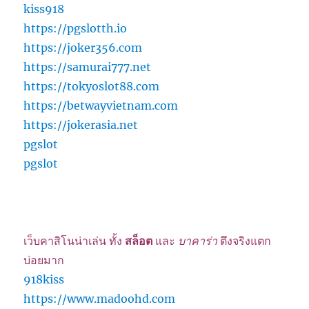
kiss918
https://pgslotth.io
https://joker356.com
https://samurai777.net
https://tokyoslot88.com
https://betwayvietnam.com
https://jokerasia.net
pgslot
pgslot
เว็บคาสิโนน่าเล่น ทั้ง
สล็อต
และ
บาคาร่า
ตึงจริงแตก
บ่อยมาก
918kiss
https://www.madoohd.com