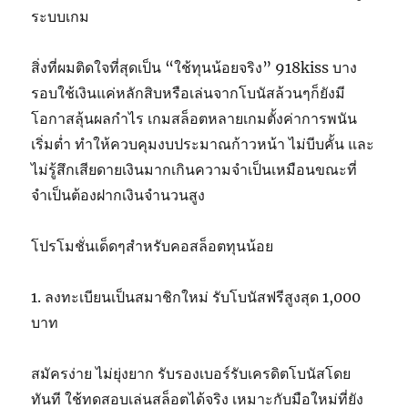
ระบบเกม
สิ่งที่ผมติดใจที่สุดเป็น “ใช้ทุนน้อยจริง” 918kiss บาง
รอบใช้เงินแค่หลักสิบหรือเล่นจากโบนัสล้วนๆก็ยังมี
โอกาสลุ้นผลกำไร เกมสล็อตหลายเกมตั้งค่าการพนัน
เริ่มต่ำ ทำให้ควบคุมงบประมาณก้าวหน้า ไม่บีบคั้น และ
ไม่รู้สึกเสียดายเงินมากเกินความจำเป็นเหมือนขณะที่
จำเป็นต้องฝากเงินจำนวนสูง
โปรโมชั่นเด็ดๆสำหรับคอสล็อตทุนน้อย
1. ลงทะเบียนเป็นสมาชิกใหม่ รับโบนัสฟรีสูงสุด 1,000
บาท
สมัครง่าย ไม่ยุ่งยาก รับรองเบอร์รับเครดิตโบนัสโดย
ทันที ใช้ทดสอบเล่นสล็อตได้จริง เหมาะกับมือใหม่ที่ยัง