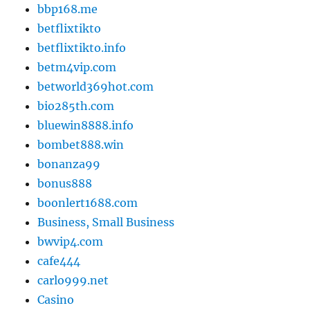
bbp168.me
betflixtikto
betflixtikto.info
betm4vip.com
betworld369hot.com
bio285th.com
bluewin8888.info
bombet888.win
bonanza99
bonus888
boonlert1688.com
Business, Small Business
bwvip4.com
cafe444
carlo999.net
Casino