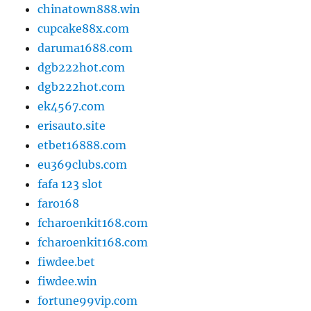
chinatown888.win
cupcake88x.com
daruma1688.com
dgb222hot.com
dgb222hot.com
ek4567.com
erisauto.site
etbet16888.com
eu369clubs.com
fafa 123 slot
faro168
fcharoenkit168.com
fcharoenkit168.com
fiwdee.bet
fiwdee.win
fortune99vip.com