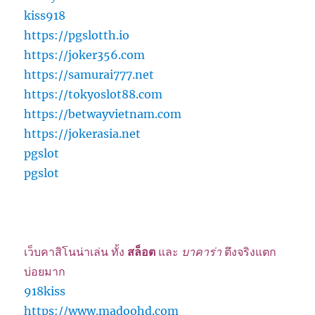
kiss918
https://pgslotth.io
https://joker356.com
https://samurai777.net
https://tokyoslot88.com
https://betwayvietnam.com
https://jokerasia.net
pgslot
pgslot
เว็บคาสิโนน่าเล่น ทั้ง
สล็อต
และ
บาคาร่า
ตึงจริงแตก
บ่อยมาก
918kiss
https://www.madoohd.com