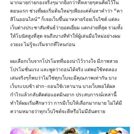
มากมายก่ายกองจริงๆมากยิ่งกว่าที่หลายๆคนคิดไว้ใน
ตอนแรก ช่วงที่ผมเริ่มต้นใหม่ๆเพียงแค่ค้นหาคำว่า “คา
สิโนออนไลน์” ก็เจอเว็บขึ้นมาหลายร้อยเว็บไซต์ แต่ละ
เว็บต่างประชาสัมพันธ์ว่ายอดเยี่ยม แตกง่ายที่สุด รวมทั้ง
ให้โบนัสสูงที่สุด จนถึงบางทีทำให้ผู้เล่นมือใหม่อย่างผม
งวยงง ไม่รู้จะเริ่มจากที่ไหนก่อน
ผมเลือกเว็บจากโปรโมทที่มองน่าไว้วางใจ มีภาพสวย
โปรโมชั่นแรง และพูดว่าถอนได้จริง แต่พอใช้ทดลอง
เล่นจริงๆก็พบว่าไม่ใช่ทุกเว็บจะมีคุณภาพเท่ากัน บาง
เว็บระบบช้า ฝาก-ถอนใช้เวลานาน บางเว็บพอได้ผล
กำไรแล้วกลับติดต่อแอดมินยาก ประสบการณ์เหล่านี้
ทำให้ผมเริ่มศึกษาว่า การมีเว็บให้เลือกมากมาย ไม่ได้มี
ความหมายว่าทุกเว็บไซต์จะดีหรือไม่มีอันตราย