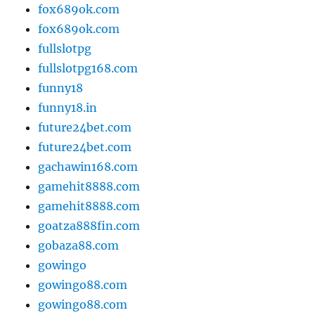
fox689ok.com
fox689ok.com
fullslotpg
fullslotpg168.com
funny18
funny18.in
future24bet.com
future24bet.com
gachawin168.com
gamehit8888.com
gamehit8888.com
goatza888fin.com
gobaza88.com
gowingo
gowingo88.com
gowingo88.com