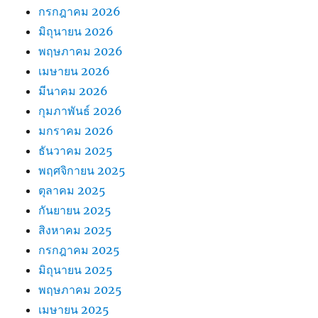
กรกฎาคม 2026
มิถุนายน 2026
พฤษภาคม 2026
เมษายน 2026
มีนาคม 2026
กุมภาพันธ์ 2026
มกราคม 2026
ธันวาคม 2025
พฤศจิกายน 2025
ตุลาคม 2025
กันยายน 2025
สิงหาคม 2025
กรกฎาคม 2025
มิถุนายน 2025
พฤษภาคม 2025
เมษายน 2025