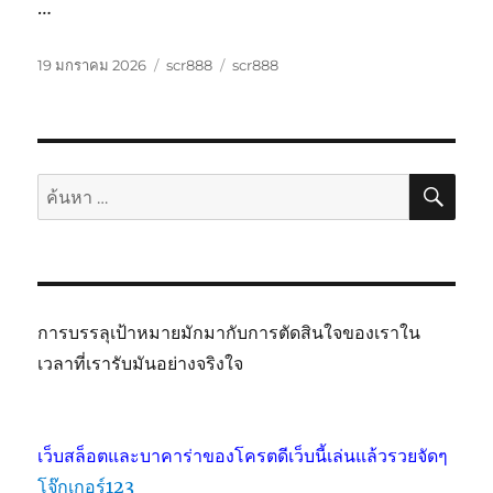
…
เขียน
หมวด
ป้าย
19 มกราคม 2026
scr888
scr888
เมื่อ
หมู่
กำกับ
ค้นห
ค้นหา:
การบรรลุเป้าหมายมักมากับการตัดสินใจของเราใน
เวลาที่เรารับมันอย่างจริงใจ
เว็บสล็อตและบาคาร่าของโครตดีเว็บนี้เล่นแล้วรวยจัดๆ
โจ๊กเกอร์123