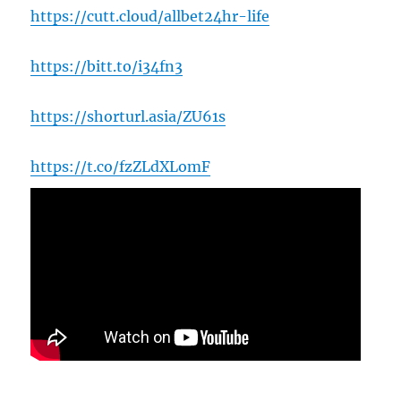
https://cutt.cloud/allbet24hr-life
https://bitt.to/i34fn3
https://shorturl.asia/ZU61s
https://t.co/fzZLdXLomF