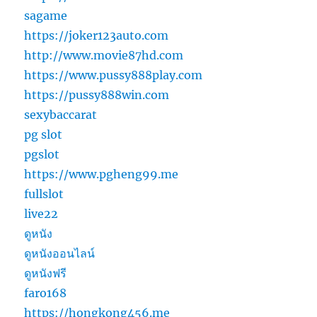
sagame
https://joker123auto.com
http://www.movie87hd.com
https://www.pussy888play.com
https://pussy888win.com
sexybaccarat
pg slot
pgslot
https://www.pgheng99.me
fullslot
live22
ดูหนัง
ดูหนังออนไลน์
ดูหนังฟรี
faro168
https://hongkong456.me