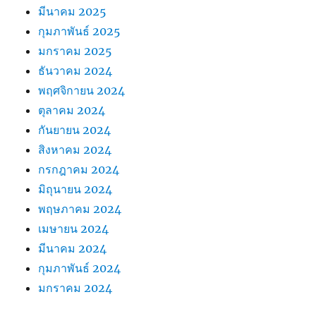
มีนาคม 2025
กุมภาพันธ์ 2025
มกราคม 2025
ธันวาคม 2024
พฤศจิกายน 2024
ตุลาคม 2024
กันยายน 2024
สิงหาคม 2024
กรกฎาคม 2024
มิถุนายน 2024
พฤษภาคม 2024
เมษายน 2024
มีนาคม 2024
กุมภาพันธ์ 2024
มกราคม 2024