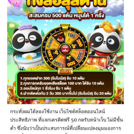
กระทั่งผมได้ลองใช้งาน เว็บไซต์สล็อตออนไลน์
ประสิทธิภาพ ที่แจกเครดิตฟรี 50 กดรับหน้าเว็บ ไม่มีขั้น
ต่ำ ซึ่งนับว่าเป็นประสบการณ์ที่เปลี่ยนแปลงมุมมองการ