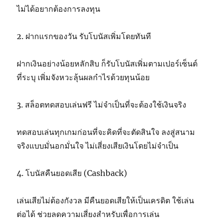
ไม่ได้อยากต้องการลงทุน
2. ฝากแรกของวัน รับโบนัสเพิ่มโดยทันที
ฝากเงินอย่างน้อยหลักสิบ ก็รับโบนัสเพิ่มตามเปอร์เซ็นต์
ที่ระบุ เพิ่มจังหวะลุ้นผลกำไรด้วยทุนน้อย
3. สล็อตทดสอบเล่นฟรี ไม่จำเป็นที่จะต้องใช้เงินจริง
ทดสอบเล่นทุกเกมก่อนที่จะคิดที่จะตัดสินใจ ลงสู่สนาม
จริงแบบมั่นอกมั่นใจ ไม่เสี่ยงเสียเงินโดยไม่จำเป็น
4. โบนัสคืนยอดเสีย (Cashback)
เล่นเสียไม่ต้องกังวล มีคืนยอดเสียให้เป็นเครดิต ใช้เล่น
ต่อได้ ช่วยลดความเสี่ยงสำหรับเพื่อการเล่น