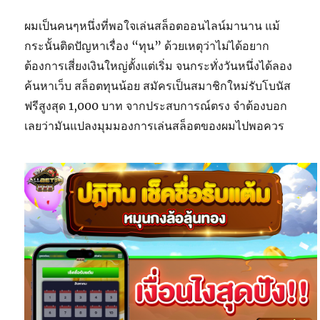
ผมเป็นคนๆหนึ่งที่พอใจเล่นสล็อตออนไลน์มานาน แม้
กระนั้นติดปัญหาเรื่อง “ทุน” ด้วยเหตุว่าไม่ได้อยาก
ต้องการเสี่ยงเงินใหญ่ตั้งแต่เริ่ม จนกระทั่งวันหนึ่งได้ลอง
ค้นหาเว็บ สล็อตทุนน้อย สมัครเป็นสมาชิกใหม่รับโบนัส
ฟรีสูงสุด 1,000 บาท จากประสบการณ์ตรง จำต้องบอก
เลยว่ามันแปลงมุมมองการเล่นสล็อตของผมไปพอควร