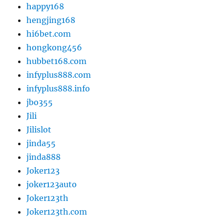
happy168
hengjing168
hi6bet.com
hongkong456
hubbet168.com
infyplus888.com
infyplus888.info
jbo355
Jili
Jilislot
jinda55
jinda888
Joker123
joker123auto
Joker123th
Joker123th.com