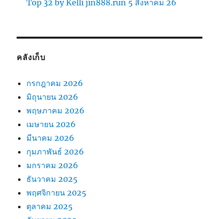
Top 32 by Kelli jin888.run 5 สิงหาคม 26
คลังเก็บ
กรกฎาคม 2026
มิถุนายน 2026
พฤษภาคม 2026
เมษายน 2026
มีนาคม 2026
กุมภาพันธ์ 2026
มกราคม 2026
ธันวาคม 2025
พฤศจิกายน 2025
ตุลาคม 2025