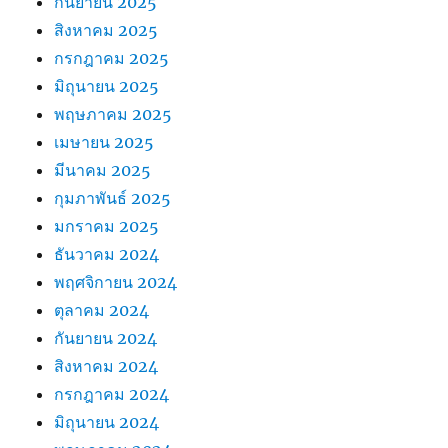
กันยายน 2025
สิงหาคม 2025
กรกฎาคม 2025
มิถุนายน 2025
พฤษภาคม 2025
เมษายน 2025
มีนาคม 2025
กุมภาพันธ์ 2025
มกราคม 2025
ธันวาคม 2024
พฤศจิกายน 2024
ตุลาคม 2024
กันยายน 2024
สิงหาคม 2024
กรกฎาคม 2024
มิถุนายน 2024