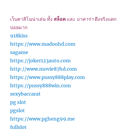
เว็บคาสิโนน่าเล่น ทั้ง
สล็อต
และ
บาคาร่า
ตึงจริงแตก
บ่อยมาก
918kiss
https://www.madoohd.com
sagame
https://joker123auto.com
http://www.movie87hd.com
https://www.pussy888play.com
https://pussy888win.com
sexybaccarat
pg slot
pgslot
https://www.pgheng99.me
fullslot