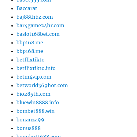
Baccarat
baj88thbz.com
bar4game24hr.com
baslot168bet.com
bbp168.me
bbp168.me
betflixtikto
betflixtikto.info
betm4vip.com
betworld369hot.com
bio285th.com
bluewin8888.info
bombet888.win
bonanza99
bonus888
boonlert1688.com