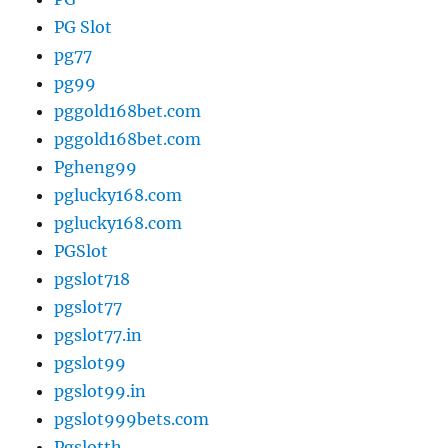
PG Slot
pg77
pg99
pggold168bet.com
pggold168bet.com
Pgheng99
pglucky168.com
pglucky168.com
PGSlot
pgslot718
pgslot77
pgslot77.in
pgslot99
pgslot99.in
pgslot999bets.com
Pgslotth