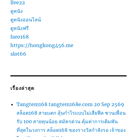
live22
ดูหนัง
ดูหนังออนไลน์
ดูหนังฟรี
faro168
https://hongkong456.me
slot66
เรื่องล่าสุด
Tangtem168 tangtem168e.com 20 Sep 2569
สล็อต168 สายแตก ลุ้นกำไรแบบไม่เสียฟีล ชวนเพื่อน
รับ 100 สายทุนน้อย สมัครด่วน คุ้มค่าการเดิมพัน
ที่สุดในวงการ สล็อต168 ของรางวัลกำลังรอ เจ้าของ