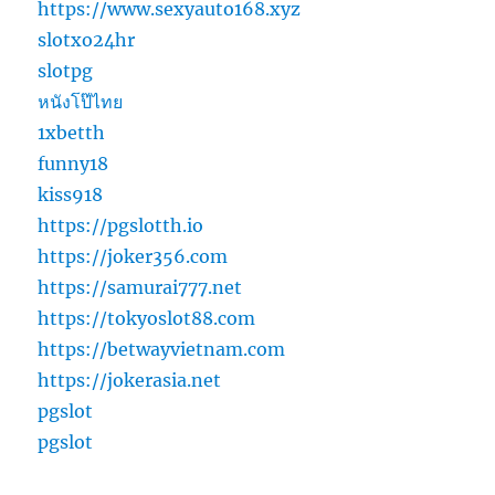
https://www.sexyauto168.xyz
slotxo24hr
slotpg
หนังโป๊ไทย
1xbetth
funny18
kiss918
https://pgslotth.io
https://joker356.com
https://samurai777.net
https://tokyoslot88.com
https://betwayvietnam.com
https://jokerasia.net
pgslot
pgslot