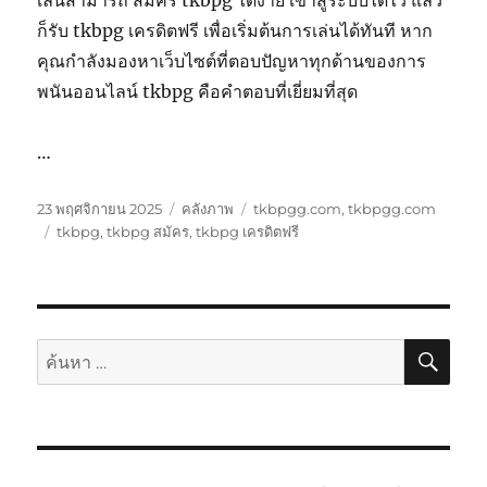
เล่นสามารถ สมัคร tkbpg ได้ง่าย เข้าสู่ระบบได้ไว แล้ว
ก็รับ tkbpg เครดิตฟรี เพื่อเริ่มต้นการเล่นได้ทันที หาก
คุณกำลังมองหาเว็บไซต์ที่ตอบปัญหาทุกด้านของการ
พนันออนไลน์ tkbpg คือคำตอบที่เยี่ยมที่สุด
…
เขียน
รูป
หมวด
23 พฤศจิกายน 2025
คลังภาพ
tkbpgg.com
,
tkbpgg.com
เมื่อ
ป้าย
แบบ
หมู่
tkbpg
,
tkbpg สมัคร
,
tkbpg เครดิตฟรี
กำกับ
เรื่อง
ค้นห
ค้นหา: