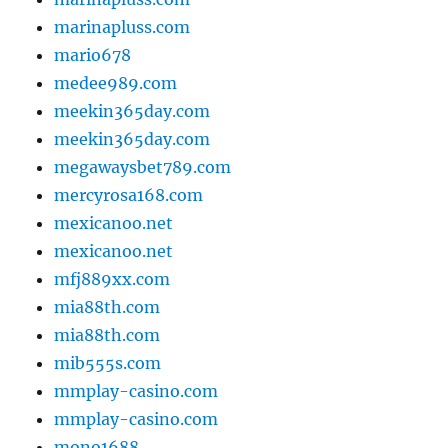
marinapluss.com
mario678
medee989.com
meekin365day.com
meekin365day.com
megawaysbet789.com
mercyrosa168.com
mexicanoo.net
mexicanoo.net
mfj889xx.com
mia88th.com
mia88th.com
mib555s.com
mmplay-casino.com
mmplay-casino.com
mono1688