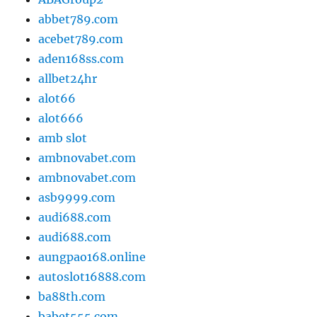
abbet789.com
acebet789.com
aden168ss.com
allbet24hr
alot66
alot666
amb slot
ambnovabet.com
ambnovabet.com
asb9999.com
audi688.com
audi688.com
aungpao168.online
autoslot16888.com
ba88th.com
babet555.com