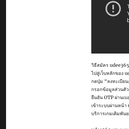
วิธีสมัคร udee36
ไปสู่เว็บหลักของ 
กดปุ่ม “ลงทะเบียน
กรอกข้อมูลส่วนตัว 
ยืนยัน OTP ผ่านเบอ
เข้าระบบผ่านหน้า u
บริการเกมเดิมพั