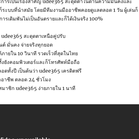
การเป็นเรื่องสำคัญ udee365 สะดุดตาในด้านความมั่นคงและ
ะก็ระบบที่นำสมัย โดยมีทีมงานมืออาชีพคอยดูแลตลอด 1 วัน ผู้เล่นก็
ทุกการเดิมพันไม่เป็นอันตรายและก็ได้เงินจริง 100%
้ udee365 สะดุดตาเหนือคู่ปรับ
นต์ มั่นคง จ่ายจริงทุกยอด
ายใน 10 วินาที รวดเร็วที่สุดในไทย
ั้งยังคอมพิวเตอร์และก็โทรศัพท์มือถือ
อดทั้งปี เป็นต้นว่า udee365 เครดิตฟรี
อาชีพ ตลอด 24 ชั่วโมง
มาชิก udee365 ง่ายภายใน 1 นาที