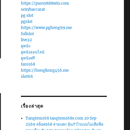
https://pussy888win.com
sexybaccarat
pg slot
pgslot
https://www.pgheng99.me
fullslot
live22
ดูหนัง
ดูหนังออนไลน์
ดูหนังฟรี
faro168
https://hongkong456.me
slot66
เรื่องล่าสุด
Tangtem168 tangtem168e.com 20 Sep
2569 สล็อต168 สายแตก ลุ้นกำไรแบบไม่เสียฟีล