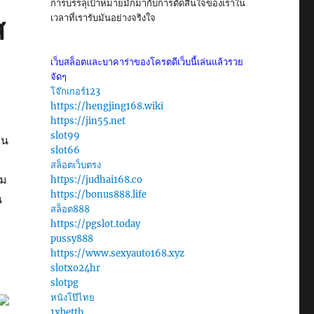
การบรรลุเป้าหมายมักมากับการตัดสินใจของเราใน
เวลาที่เรารับมันอย่างจริงใจ
ส
เว็บสล็อตและบาคาร่าของโครตดีเว็บนี้เล่นแล้วรวย
จัดๆ
โจ๊กเกอร์123
https://hengjing168.wiki
https://jin55.net
slot99
โน
slot66
สล็อตเว็บตรง
่ม
https://judhai168.co
https://bonus888.life
น
สล็อต888
https://pgslot.today
pussy888
https://www.sexyauto168.xyz
slotxo24hr
slotpg
หนังโป๊ไทย
1xbetth