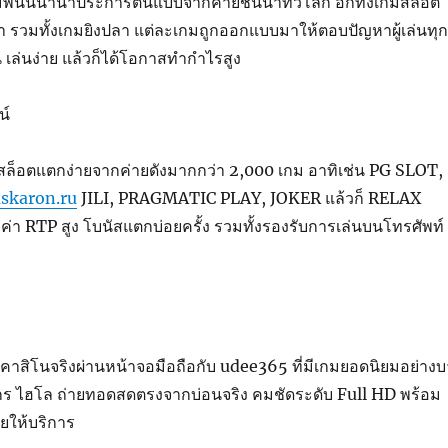
นันนานาประการต้นแบบจากค่ายชั้นนำทั่วโลก อีกทั้งเกมสล็อต
า รวมทั้งเกมยิงปลา แต่ละเกมถูกออกแบบมาให้ตอบปัญหาผู้เล่นทุก
น เล่นง่าย แล้วก็ได้โอกาสทำกำไรสูง
น์
็อตแตกง่ายจากค่ายดังมากกว่า 2,000 เกม อาทิเช่น PG SLOT,
askaron.ru
JILI, PRAGMATIC PLAY, JOKER แล้วก็ RELAX
า RTP สูง โบนัสแตกบ่อยครั้ง รวมทั้งรองรับการเล่นบนโทรศัพท์
าสิโนจริงผ่านหน้าจอมือถือกับ udee365 ที่มีเกมยอดนิยมอย่างบ
มังกร ไฮโล ถ่ายทอดสดตรงจากบ่อนจริง คมชัดระดับ Full HD พร้อม
ยให้บริการ