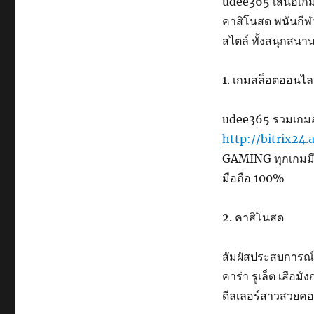
udee365 เสนอเกมพ
คาสิโนสด พนันกีฬ
สไตล์ ทั้งสนุกสนา
1. เกมสล็อตออนไล
udee365 รวมเกมสล
http://bitrix24.
GAMING ทุกเกมมีค่
มือถือ 100%
2. คาสิโนสด
สัมผัสประสบการณ์ค
คาร่า รูเล็ต เสือ
ดีลเลอร์สาวสวยคอ