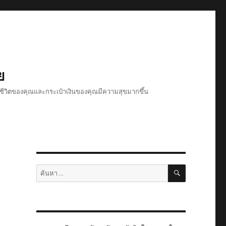
ย
ำให้ชีวิตของคุณและกระเป๋าเงินของคุณมีความสุขมากขึ้น
ค้นหา
ค้นหา: