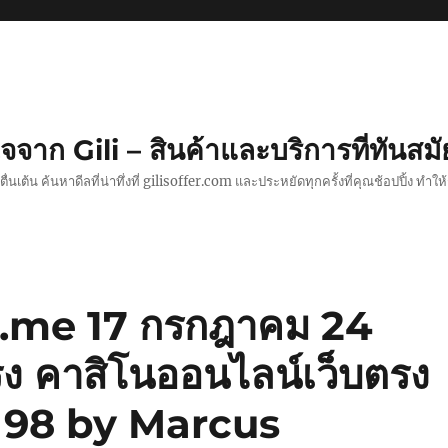
ใจจาก Gili – สินค้าและบริการที่ทันสมั
นเต้น ค้นหาดีลที่น่าทึ่งที่ gilisoffer.com และประหยัดทุกครั้งที่คุณช้อปปิ้ง ท
.me 17 กรกฎาคม 24
คาสิโนออนไลน์เว็บตรง
p 98 by Marcus