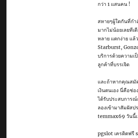
กว่า 1 แสนคน !
สหายๆผู้ใดกันที่กำ
มากไม่น้อยเลยทีเ
หลาย แตกง่าย แล้วก็
Starburst, Gonz
บริการด้วยความเป็
ลูกค้าที่บรรเจิด
และถ้าหากคุณสมัครว
เงินตนเอง นี่คือช่
ได้รับประสบการณ์
ลองเข้ามาสัมผัสประ
temmax69 วันนี้เล
pgslot เครดิตฟร