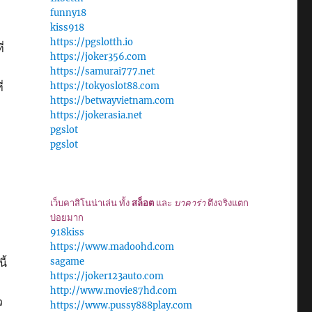
funny18
kiss918
https://pgslotth.io
่
https://joker356.com
https://samurai777.net
่
https://tokyoslot88.com
https://betwayvietnam.com
https://jokerasia.net
pgslot
pgslot
เว็บคาสิโนน่าเล่น ทั้ง
สล็อต
และ
บาคาร่า
ตึงจริงแตก
บ่อยมาก
918kiss
https://www.madoohd.com
ี้
sagame
https://joker123auto.com
http://www.movie87hd.com
ว
https://www.pussy888play.com