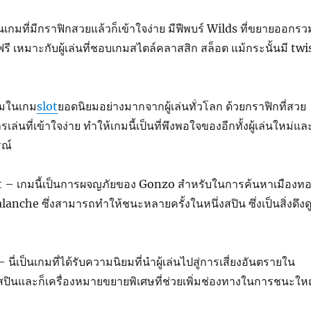
นเกมที่มีกราฟิกสวยแล้วก็เข้าใจง่าย มีฟีพบร์ Wilds ที่ขยายออกรว
นฟรี เหมาะกับผู้เล่นที่ชอบเกมสไตล์คลาสสิก สล็อต แม้กระนั้นมี twi
่ยมในเกม
slot
ยอดนิยมอย่างมากจากผู้เล่นทั่วโลก ด้วยกราฟิกที่สวย
ล่นที่เข้าใจง่าย ทำให้เกมนี้เป็นที่พึงพอใจของอีกทั้งผู้เล่นใหม่แล
รณ์
 – เกมนี้เป็นการผจญภัยของ Gonzo สำหรับในการค้นหาเมืองท
lanche ซึ่งสามารถทำให้ชนะหลายครั้งในหนึ่งสปิน ซึ่งเป็นสิ่งดึงด
นี่เป็นเกมที่ได้รับความนิยมที่นำผู้เล่นไปสู่การเสี่ยงอันตรายใน
ีสปินและก็เครื่องหมายขยายพิเศษที่ช่วยเพิ่มช่องทางในการชนะให