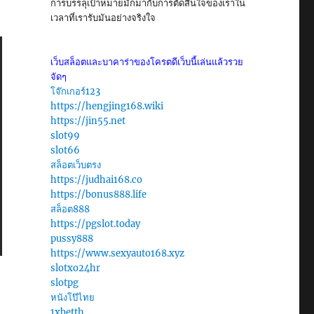
การบรรลุเป้าหมายมักมากับการตัดสินใจของเราใน
เวลาที่เรารับมันอย่างจริงใจ
เว็บสล็อตและบาคาร่าของโครตดีเว็บนี้เล่นแล้วรวย
จัดๆ
โจ๊กเกอร์123
https://hengjing168.wiki
https://jin55.net
slot99
slot66
สล็อตเว็บตรง
https://judhai168.co
https://bonus888.life
สล็อต888
https://pgslot.today
pussy888
https://www.sexyauto168.xyz
slotxo24hr
slotpg
หนังโป๊ไทย
1xbetth