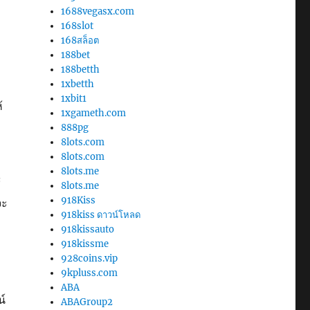
1688vegasx.com
168slot
168สล็อต
188bet
188betth
1xbetth
1xbit1
้
1xgameth.com
888pg
8lots.com
8lots.com
8lots.me
้
8lots.me
918Kiss
จะ
918kiss ดาวน์โหลด
918kissauto
918kissme
928coins.vip
9kpluss.com
ABA
์
ABAGroup2