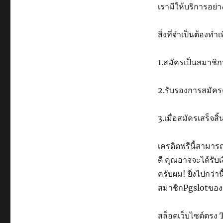
เรามีให้บริการอย
สิ่งที่จำเป็นต้องทำเ
1.สมัครเป็นสมาชิ
2.รับรองการสมัครต
3.เมื่อสมัครเสร็จส
เครดิตฟรีนี้สามาร
ดี คุณอาจจะได้รับ
ครับผม! ยิ่งไปกว่า
สมาชิกPgslotของ
สล็อตเว็บไซต์ตรง 