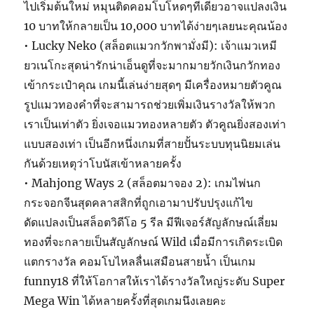
ไปเริ่มต้นใหม่ หมุนติดคอมโบโหดๆทีเดียวอาจแปลงเงิน
10 บาทให้กลายเป็น 10,000 บาทได้ง่ายๆเลยนะคุณน้อง
• Lucky Neko (สล็อตแมวกวักพามั่งมี): เจ้าแมวเหมี
ยวเนโกะสุดน่ารักน่าเอ็นดูที่จะมากมายวักเงินกวักทอง
เข้ากระเป๋าคุณ เกมนี้เล่นง่ายสุดๆ มีเครื่องหมายตัวคูณ
รูปแมวทองคำที่จะสามารถช่วยเพิ่มเงินรางวัลให้พวก
เราเป็นเท่าตัว ยิ่งเจอแมวทองหลายตัว ตัวคูณยิ่งสองเท่า
แบบสองเท่า เป็นอีกหนึ่งเกมที่สายปั้นระบบทุนนิยมเล่น
กันด้วยเหตุว่าโบนัสเข้าหลายครั้ง
• Mahjong Ways 2 (สล็อตมาจอง 2): เกมไพ่นก
กระจอกจีนสุดคลาสสิกที่ถูกเอามาปรับปรุงแก้ไข
ดัดแปลงเป็นสล็อตวิดีโอ 5 รีล มีฟีเจอร์สัญลักษณ์เลี่ยม
ทองที่จะกลายเป็นสัญลักษณ์ Wild เมื่อมีการเกิดระเบิด
แตกรางวัล คอมโบไหลลื่นเสมือนสายน้ำ เป็นเกม
funny18 ที่ให้โอกาสให้เราได้รางวัลใหญ่ระดับ Super
Mega Win ได้หลายครั้งที่สุดเกมนึงเลยคะ