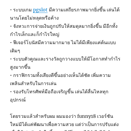
• ระบบเกม
pgslot
มีความเสถียรภาพมากยิ่งขึ้น เล่นได้
นานโดยไม่หลุดหรือค้าง
• จังหวะการจ่ายเงินถูกปรับให้สมดุลมากยิ่งขึ้น มีอีกทั้ง
กำไรเล็กและก็กำไรใหญ่
• ฟีเจอร์โบนัสมีความมากมาย ไม่ได้มีเพียงแค่ต้นแบบ
เดิมๆ
• ระบบตัวคูณและรางวัลถูกวางแบบให้มีโอกาสทำกำไร
สูงมากขึ้น
• กราฟิกรวมทั้งเสียงดีขึ้นอย่างเห็นได้ชัด เพิ่มความ
เพลินสำหรับในการเล่น
• รองรับโทรศัพท์มือถือเจริญขึ้น เล่นได้ลื่นไหลทุก
อุปกรณ์
โดยรวมแล้วสำหรับผม ผมมองว่า funny18 เวอร์ชัน
ใหม่มิได้แค่พัฒนาเพื่อความสวย แต่ว่าเป็นการปรับแต่ง