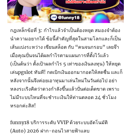
กฎเหล็กข้อที่ 3: กำไรแล้วจำเป็นต้องหยุด สมองจำต้อง
นำความอยากได้ ข้อนี้สำคัญที่สุดในสามโลกและก็เป็น
เส้นแบ่งระหว่าง เซียนสล็อต กับ “คนจนกรอบ” เลยจ๊า
เมื่อคุณปั่นจนได้ผลกำไรตามแผนการที่ตั้งไว้แล้ว
(เป็นต้นว่า ตั้งเป้าผลกำไร 5 เท่าของเงินลงทุน) ให้หยุด
เล่นpgslot ทันที! กดเบิกเงินออกมากอดให้สดชื่น และก็
หลังจากนั้นจึงค่อยเอาทุนมาเล่นใหม่ในวันต่อไป อย่า
หลงระเริงคิดว่าดวงกำลังขึ้นแล้วปั่นต่อเด็ดขาด เพราะ
ไม่มีระบบไหนที่จะชำระเงินให้ท่านตลอด 24 ชั่วโมง
หรอกค่ะสิส!
funny18 บริการระดับ VVIP ด้วยระบบอัตโนมัติ
(Auto) 2026 ฝาก-ถอนไวสายฟ้าแลบ