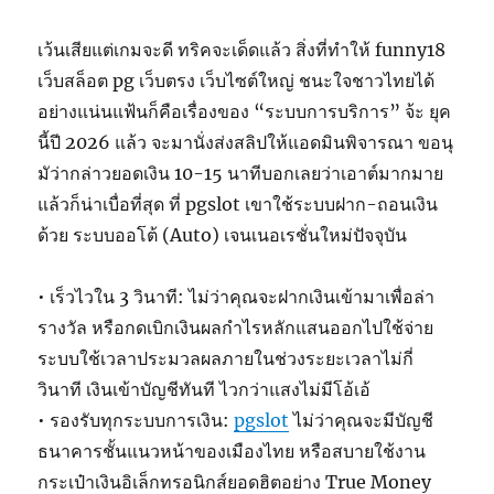
เว้นเสียแต่เกมจะดี ทริคจะเด็ดแล้ว สิ่งที่ทำให้ funny18
เว็บสล็อต pg เว็บตรง เว็บไซต์ใหญ่ ชนะใจชาวไทยได้
อย่างแน่นแฟ้นก็คือเรื่องของ “ระบบการบริการ” จ้ะ ยุค
นี้ปี 2026 แล้ว จะมานั่งส่งสลิปให้แอดมินพิจารณา ขอนุ
มัว่ากล่าวยอดเงิน 10-15 นาทีบอกเลยว่าเอาต์มากมาย
แล้วก็น่าเบื่อที่สุด ที่ pgslot เขาใช้ระบบฝาก-ถอนเงิน
ด้วย ระบบออโต้ (Auto) เจนเนอเรชั่นใหม่ปัจจุบัน
• เร็วไวใน 3 วินาที: ไม่ว่าคุณจะฝากเงินเข้ามาเพื่อล่า
รางวัล หรือกดเบิกเงินผลกำไรหลักแสนออกไปใช้จ่าย
ระบบใช้เวลาประมวลผลภายในช่วงระยะเวลาไม่กี่
วินาที เงินเข้าบัญชีทันที ไวกว่าแสงไม่มีโอ้เอ้
• รองรับทุกระบบการเงิน:
pgslot
ไม่ว่าคุณจะมีบัญชี
ธนาคารชั้นแนวหน้าของเมืองไทย หรือสบายใช้งาน
กระเป๋าเงินอิเล็กทรอนิกส์ยอดฮิตอย่าง True Money