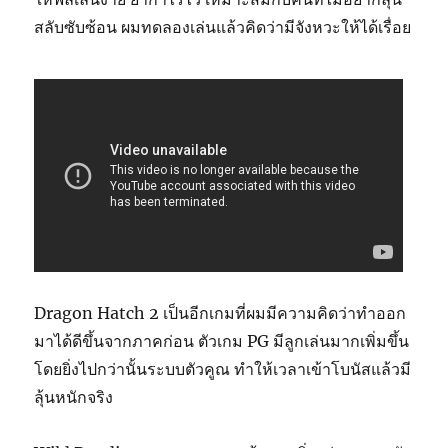
สลับซับซ้อน ผมทดลองเล่นแล้วคิดว่ามีจังหวะให้ได้เรื่อย
Dragon Hatch 2 เป็นอีกเกมที่ผมมีความคิดว่าทำออก
มาได้ดีขึ้นจากภาคก่อน ตัวเกม PG มีลูกเล่นมากเพิ่มขึ้น
โดยยิ่งไปกว่านั้นระบบตัวคูณ ทำให้เวลาเข้าโบนัสแล้วมี
ลุ้นหนักจริง