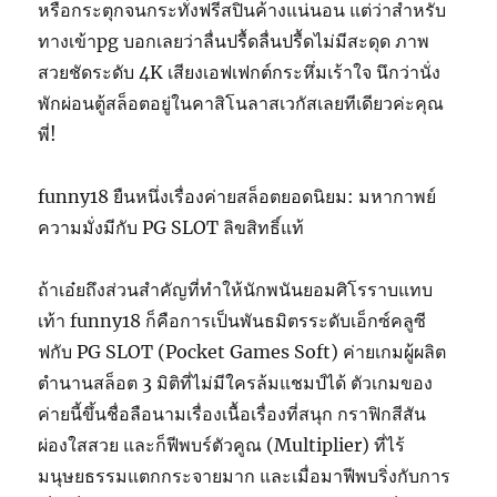
หรือกระตุกจนกระทั่งฟรีสปินค้างแน่นอน แต่ว่าสำหรับ
ทางเข้าpg บอกเลยว่าลื่นปรื้ดลื่นปรื้ดไม่มีสะดุด ภาพ
สวยชัดระดับ 4K เสียงเอฟเฟกต์กระหึ่มเร้าใจ นึกว่านั่ง
พักผ่อนตู้สล็อตอยู่ในคาสิโนลาสเวกัสเลยทีเดียวค่ะคุณ
พี่!
funny18 ยืนหนึ่งเรื่องค่ายสล็อตยอดนิยม: มหากาพย์
ความมั่งมีกับ PG SLOT ลิขสิทธิ์แท้
ถ้าเอ๋ยถึงส่วนสำคัญที่ทำให้นักพนันยอมศิโรราบแทบ
เท้า funny18 ก็คือการเป็นพันธมิตรระดับเอ็กซ์คลูซี
ฟกับ PG SLOT (Pocket Games Soft) ค่ายเกมผู้ผลิต
ตำนานสล็อต 3 มิติที่ไม่มีใครล้มแชมป์ได้ ตัวเกมของ
ค่ายนี้ขึ้นชื่อลือนามเรื่องเนื้อเรื่องที่สนุก กราฟิกสีสัน
ผ่องใสสวย และก็ฟีพบร์ตัวคูณ (Multiplier) ที่ไร้
มนุษยธรรมแตกกระจายมาก และเมื่อมาฟีพบริ่งกับการ