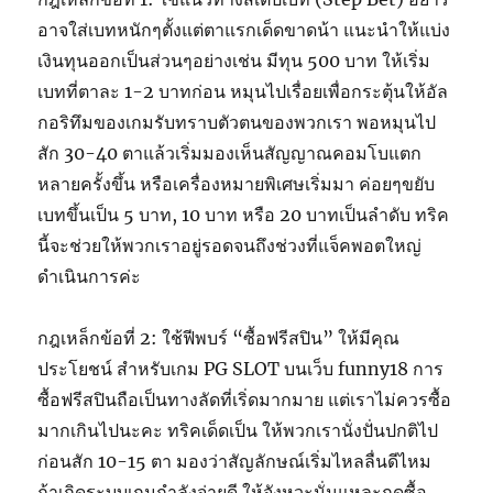
อาจใส่เบทหนักๆตั้งแต่ตาแรกเด็ดขาดน้า แนะนำให้แบ่ง
เงินทุนออกเป็นส่วนๆอย่างเช่น มีทุน 500 บาท ให้เริ่ม
เบทที่ตาละ 1-2 บาทก่อน หมุนไปเรื่อยเพื่อกระตุ้นให้อัล
กอริทึมของเกมรับทราบตัวตนของพวกเรา พอหมุนไป
สัก 30-40 ตาแล้วเริ่มมองเห็นสัญญาณคอมโบแตก
หลายครั้งขึ้น หรือเครื่องหมายพิเศษเริ่มมา ค่อยๆขยับ
เบทขึ้นเป็น 5 บาท, 10 บาท หรือ 20 บาทเป็นลำดับ ทริค
นี้จะช่วยให้พวกเราอยู่รอดจนถึงช่วงที่แจ็คพอตใหญ่
ดำเนินการค่ะ
กฎเหล็กข้อที่ 2: ใช้ฟีพบร์ “ซื้อฟรีสปิน” ให้มีคุณ
ประโยชน์ สำหรับเกม PG SLOT บนเว็บ funny18 การ
ซื้อฟรีสปินถือเป็นทางลัดที่เริ่ดมากมาย แต่เราไม่ควรซื้อ
มากเกินไปนะคะ ทริคเด็ดเป็น ให้พวกเรานั่งปั่นปกติไป
ก่อนสัก 10-15 ตา มองว่าสัญลักษณ์เริ่มไหลลื่นดีไหม
ถ้าเกิดระบบเกมกำลังจ่ายดี ให้จังหวะนั่นแหละกดซื้อ