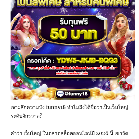
เจาะลึกความปัง funny18 ทำไมถึงได้ชื่อว่าเป็นเว็บใหญ่
ระดับจักรวาล?
คำว่า เว็บใหญ่ ในตลาดสล็อตออนไลน์ปี 2026 นี้ เขาวัด