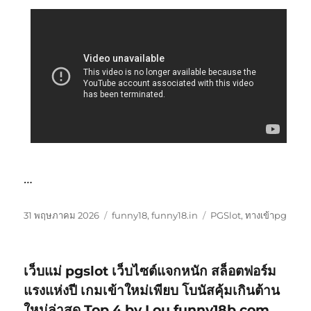
…
เขียน
หมวด
ป้าย
31 พฤษภาคม 2026
funny18
,
funny18.in
PGSlot
,
ทางเข้าpg
เมื่อ
หมู่
กำกับ
เว็บแม่ pgslot เว็บไซต์แจกหนัก สล็อตฟอร์ม
แรงแห่งปี เกมเข้าใหม่เพียบ โบนัสคุ้มเกินต้าน
ใหม่ล่าสุด Top 4 by Lou funny18b.com