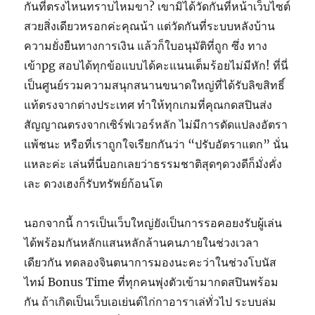
กันที่ตรงไหนทราบไหมขา? เขามิได้วัดกันที่หน้าเว็บไซต์
สวยสิ่งเดียวหรอกค่ะคุณน้า แต่วัดกันที่ระบบหลังบ้าน
ความยั่งยืนทางการเงิน แล้วก็ใบอนุมัติที่ถูก ซึ่ง ทาง
เข้าpg สอบได้ทุกข้อแบบได้คะแนนเต็มร้อยไม่มีหัก! ที่นี่
เป็นศูนย์รวมความสนุกสนานขนาดใหญ่ที่ได้รับลิขสิทธิ์
แท้ตรงจากต่างประเทศ ทำให้ทุกเกมที่คุณกดสปินส่ง
สัญญาณตรงจากเซิร์ฟเวอร์หลัก ไม่มีการดัดแปลงอัตรา
แพ้ชนะ หรือที่เราถูกใจเรียกกันว่า “ปรับอัตราแตก” นั่น
แหละค่ะ เล่นที่นี่บอกเลยว่าธรรมชาติสุดๆดวงดีก็มั่งคั่ง
เละ ดวงเฮงก็รับทรัพย์ก้อนโต
นอกจากนี้ การเป็นเว็บใหญ่ยังเป็นการรอคอยงรับผู้เล่น
ได้พร้อมกันหลักแสนหลักล้านคนภายในช่วงเวลา
เดียวกัน ทดลองจินตนาการมองนะคะว่าในช่วงโบนัส
ไทม์ Bonus Time ที่ทุกคนพุ่งตัวเข้ามากดสปินพร้อม
กัน ถ้าเกิดเป็นเว็บเอเย่นต์ไก่กาอาราเล่ทั่วไป ระบบล่ม