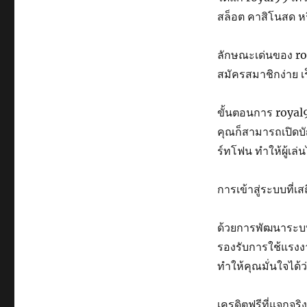
สล็อต คาสิโนสด หรื
ลักษณะเด่นของ roya
สมัครสมาชิกง่าย เ
ขั้นตอนการ royal9
คุณก็สามารถเปิดบั
ร์ทโฟน ทำให้ผู้เ
การเข้าสู่ระบบที่เส
ด้วยการพัฒนาระบบอ
รองรับการใช้แรงง
ทำให้คุณมั่นใจได้
เครดิตฟรีที่แจกจริง