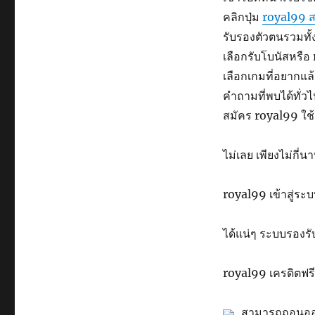
คลิกปุ่ม
royal99 ส
รับรองตัวตนรวมทั้
เลือกรับโบนัสหรื
เลือกเกมที่อยากแล้
คำถามที่พบได้ทั่ว
สมัคร royal99 ใ
ไม่เลย เพียงไม่กี่
royal99 เข้าสู่ระบ
ได้แน่ๆ ระบบรองรับ
royal99 เครดิตฟร
สามารถถอนออกไ