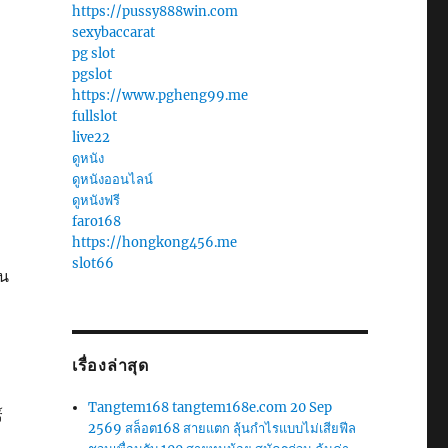
https://pussy888win.com
sexybaccarat
pg slot
pgslot
https://www.pgheng99.me
fullslot
live22
ดูหนัง
ดูหนังออนไลน์
ดูหนังฟรี
faro168
https://hongkong456.me
slot66
าน
เรื่องล่าสุด
Tangtem168 tangtem168e.com 20 Sep
์
2569 สล็อต168 สายแตก ลุ้นกำไรแบบไม่เสียฟีล