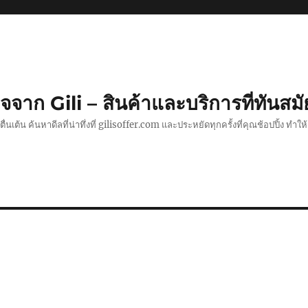
ใจจาก Gili – สินค้าและบริการที่ทันสมั
นเต้น ค้นหาดีลที่น่าทึ่งที่ gilisoffer.com และประหยัดทุกครั้งที่คุณช้อปปิ้ง ท