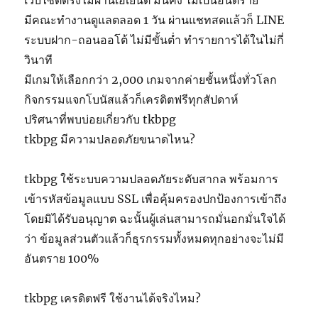
เว็บไซต์ตรงไม่ผ่านเอเย่นต์ มั่นคง ไม่เป็นอันตราย
มีคณะทำงานดูแลตลอด 1 วัน ผ่านแชทสดแล้วก็ LINE
ระบบฝาก-ถอนออโต้ ไม่มีขั้นต่ำ ทำรายการได้ในไม่กี่
วินาที
มีเกมให้เลือกกว่า 2,000 เกมจากค่ายชั้นหนึ่งทั่วโลก
กิจกรรมแจกโบนัสแล้วก็เครดิตฟรีทุกสัปดาห์
ปริศนาที่พบบ่อยเกี่ยวกับ tkbpg
tkbpg มีความปลอดภัยขนาดไหน?
tkbpg ใช้ระบบความปลอดภัยระดับสากล พร้อมการ
เข้ารหัสข้อมูลแบบ SSL เพื่อคุ้มครองปกป้องการเข้าถึง
โดยมิได้รับอนุญาต ฉะนั้นผู้เล่นสามารถมั่นอกมั่นใจได้
ว่า ข้อมูลส่วนตัวแล้วก็ธุรกรรมทั้งหมดทุกอย่างจะไม่มี
อันตราย 100%
tkbpg เครดิตฟรี ใช้งานได้จริงไหม?