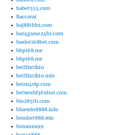
babet555.com
Baccarat
baj88thbz.com
bar4game24hr.com
baslot168bet.com
bbp168.me
bbp168.me
betflixtikto
betflixtikto.info
betm4vip.com
betworld369hot.com
bio285th.com
bluewin8888.info
bombet888.win
bonanza99
bonus888