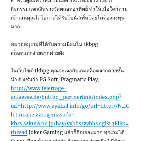
สำหรับผู้สมัครใหม่ โบนัสฝากแรกของวัน และก็
กิจกรรมแจกเงินรางวัลตลอดอาทิตย์ ทำให้เมื่อใดก็ตาม
เข้าเล่นคุณได้โอกาสได้รับโบนัสเพิ่มโดยไม่ต้องลงทุน
มาก
หมวดหมู่เกมที่ได้รับความนิยมใน tkbpg
สล็อตแตกง่ายจากค่ายดัง
ในเว็บไซต์ tkbpg คุณจะเจอกับเกมสล็อตจากค่ายชั้น
นำ ดังเช่นว่า PG Soft, Pragmatic Play,
http://www.feiertage-
anlaesse.de/button_partnerlink/index.php?
url=http://www.aykhal.info/go/url=http://
N.i.G
h.t.m.a.re.zzro@masuda-
khrs.sakura.ne.jp
/hsy/yybbs/yybbs.cgi%3Flist=
thread
Joker Gaming แล้วก็อีกเยอะมาก ทุกเกมได้