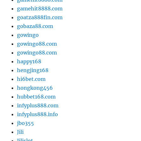
gamehit8888.com
goatza888fin.com
gobaza88.com
gowingo
gowingo88.com
gowingo88.com
happy168
hengjing168
hi6bet.com
hongkong456
hubbet168.com
infyplus888.com
infyplus888.info
jbo355
Jili
Jilislot