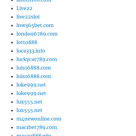
Live22
live22slot
lnw365bet.com
london6789.com
lotto888
luca333.info
luckycat789.com
luis16888.com
luis16888.com
luke999.net
luke999.net
lux555.net
lux555.net
m4newonline.com
mac1bet789.com
macau888.win