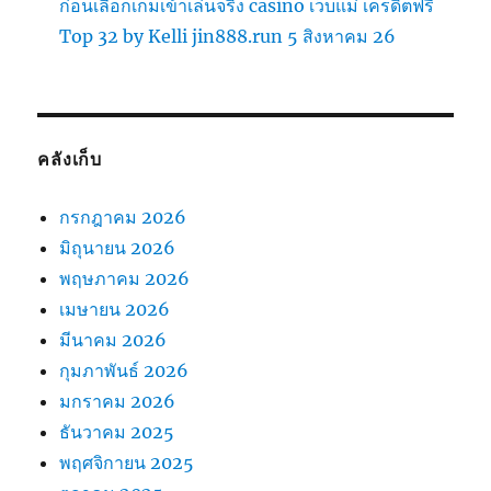
ก่อนเลือกเกมเข้าเล่นจริง casino เว็บแม่ เครดิตฟรี
Top 32 by Kelli jin888.run 5 สิงหาคม 26
คลังเก็บ
กรกฎาคม 2026
มิถุนายน 2026
พฤษภาคม 2026
เมษายน 2026
มีนาคม 2026
กุมภาพันธ์ 2026
มกราคม 2026
ธันวาคม 2025
พฤศจิกายน 2025