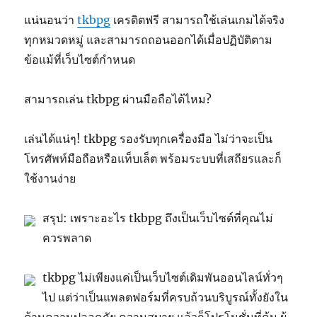
แน่นอนว่า
tkbpg
เครดิตฟรี สามารถใช้เล่นเกมได้จริง
ทุกหมวดหมู่ และสามารถถอนออกได้เมื่อปฏิบัติตาม
ข้อแม้ที่เว็บไซต์กำหนด
สามารถเล่น tkbpg ผ่านมือถือได้ไหม?
เล่นได้แน่ๆ! tkbpg รองรับทุกเครื่องมือ ไม่ว่าจะเป็น
โทรศัพท์มือถือหรือแท็บเล็ต พร้อมระบบที่เสถียรและก็
ใช้งานง่าย
สรุป: เพราะอะไร tkbpg ถึงเป็นเว็บไซต์ที่คุณไม่
ควรพลาด
tkbpg ไม่เพียงแค่เป็นเว็บไซต์เดิมพันออนไลน์ทั่วๆ
ไป แต่ว่าเป็นแพลตฟอร์มที่ครบถ้วนบริบูรณ์ทั้งยังใน