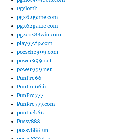
Pgslotth
pgx62game.com
pgx62game.com
pgzeus88win.com
play97vip.com
porsche999.com
power999.net
power999.net
PunPro66
PunPro66.in
PunPro777
PunPro777.com
puntaek66
Pussy888
pussy888fun
pussy888play