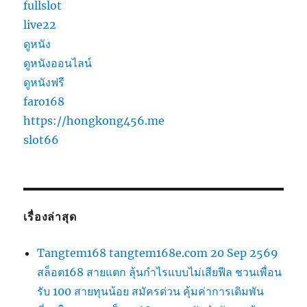
fullslot
live22
ดูหนัง
ดูหนังออนไลน์
ดูหนังฟรี
faro168
https://hongkong456.me
slot66
เรื่องล่าสุด
Tangtem168 tangtem168e.com 20 Sep 2569
สล็อต168 สายแตก ลุ้นกำไรแบบไม่เสียฟีล ชวนเพื่อน
รับ 100 สายทุนน้อย สมัครด่วน คุ้มค่าการเดิมพัน