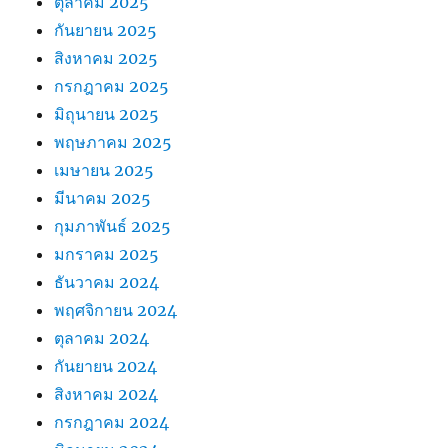
ตุลาคม 2025
กันยายน 2025
สิงหาคม 2025
กรกฎาคม 2025
มิถุนายน 2025
พฤษภาคม 2025
เมษายน 2025
มีนาคม 2025
กุมภาพันธ์ 2025
มกราคม 2025
ธันวาคม 2024
พฤศจิกายน 2024
ตุลาคม 2024
กันยายน 2024
สิงหาคม 2024
กรกฎาคม 2024