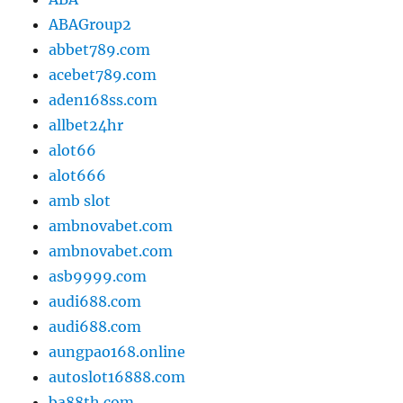
ABAGroup2
abbet789.com
acebet789.com
aden168ss.com
allbet24hr
alot66
alot666
amb slot
ambnovabet.com
ambnovabet.com
asb9999.com
audi688.com
audi688.com
aungpao168.online
autoslot16888.com
ba88th.com