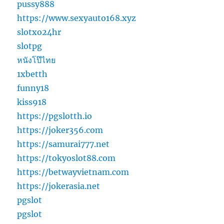
pussy888
https://www.sexyauto168.xyz
slotxo24hr
slotpg
หนังโป๊ไทย
1xbetth
funny18
kiss918
https://pgslotth.io
https://joker356.com
https://samurai777.net
https://tokyoslot88.com
https://betwayvietnam.com
https://jokerasia.net
pgslot
pgslot