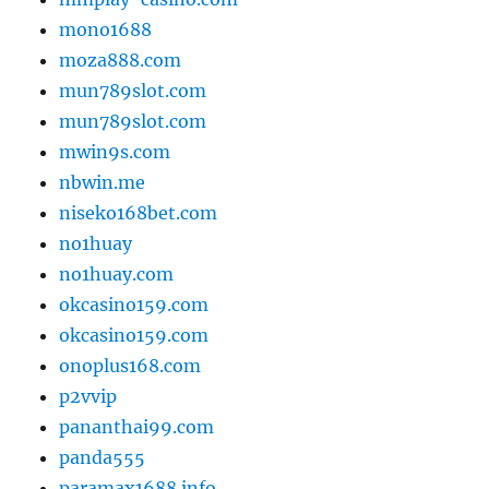
mono1688
moza888.com
mun789slot.com
mun789slot.com
mwin9s.com
nbwin.me
niseko168bet.com
no1huay
no1huay.com
okcasino159.com
okcasino159.com
onoplus168.com
p2vvip
pananthai99.com
panda555
paramax1688.info