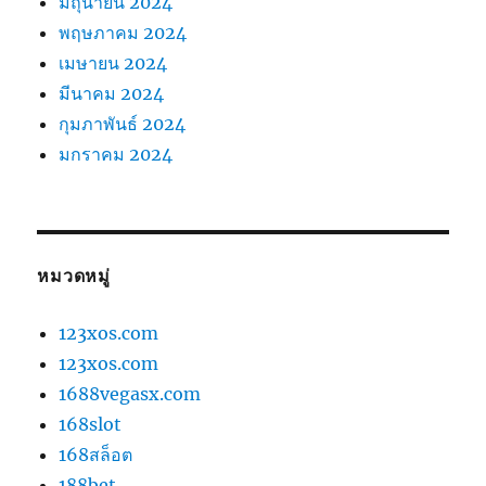
มิถุนายน 2024
พฤษภาคม 2024
เมษายน 2024
มีนาคม 2024
กุมภาพันธ์ 2024
มกราคม 2024
หมวดหมู่
123xos.com
123xos.com
1688vegasx.com
168slot
168สล็อต
188bet