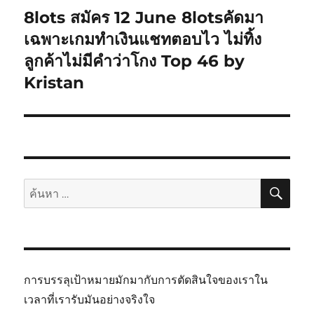
8lots สมัคร 12 June 8lotsคัดมา
เรื่อง
ต่อ
เฉพาะเกมทำเงินแชทตอบไว ไม่ทิ้ง
ไป:
ลูกค้าไม่มีคำว่าโกง Top 46 by
Kristan
ค้นห
ค้นหา:
การบรรลุเป้าหมายมักมากับการตัดสินใจของเราใน
เวลาที่เรารับมันอย่างจริงใจ