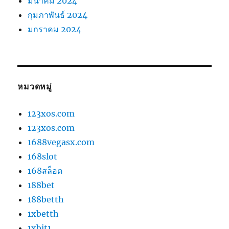
มีนาคม 2024
กุมภาพันธ์ 2024
มกราคม 2024
หมวดหมู่
123xos.com
123xos.com
1688vegasx.com
168slot
168สล็อต
188bet
188betth
1xbetth
1xbit1