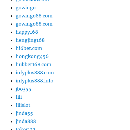
gowingo
gowingo88.com
gowingo88.com
happy168
hengjing168
hi6bet.com
hongkong456
hubbet168.com
infyplus888.com
infyplus888.info
jbo355
Jili
Jilislot
jinda55
jinda888
Joker123