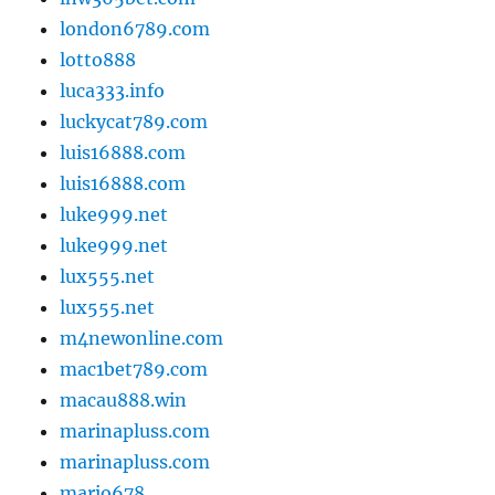
london6789.com
lotto888
luca333.info
luckycat789.com
luis16888.com
luis16888.com
luke999.net
luke999.net
lux555.net
lux555.net
m4newonline.com
mac1bet789.com
macau888.win
marinapluss.com
marinapluss.com
mario678