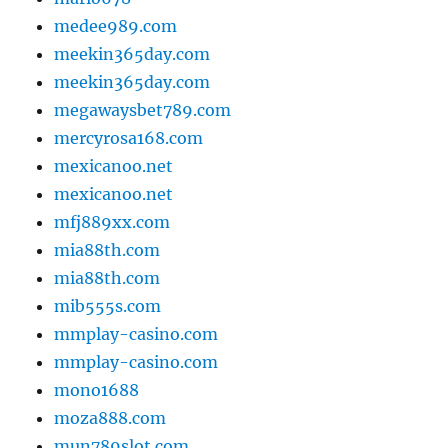
medee989.com
meekin365day.com
meekin365day.com
megawaysbet789.com
mercyrosa168.com
mexicanoo.net
mexicanoo.net
mfj889xx.com
mia88th.com
mia88th.com
mib555s.com
mmplay-casino.com
mmplay-casino.com
mono1688
moza888.com
mun789slot.com