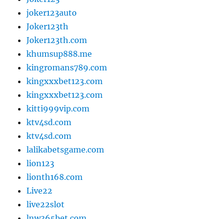
joker123auto
Joker123th
Joker123th.com
khumsup888.me
kingromans789.com
kingxxxbet123.com
kingxxxbet123.com
kitti999vip.com
ktv4sd.com
ktv4sd.com
lalikabetsgame.com
lion123
lionth168.com
Live22
live22slot
lnw365bet.com