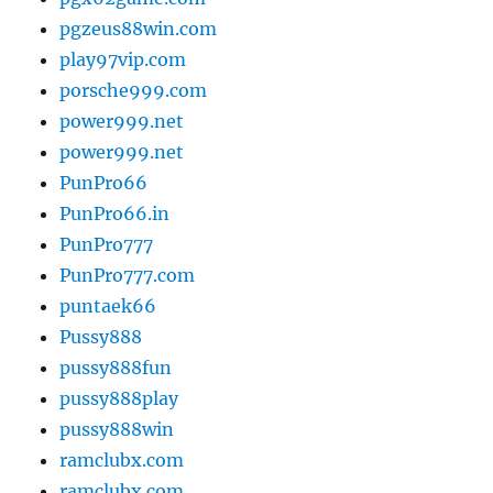
pgzeus88win.com
play97vip.com
porsche999.com
power999.net
power999.net
PunPro66
PunPro66.in
PunPro777
PunPro777.com
puntaek66
Pussy888
pussy888fun
pussy888play
pussy888win
ramclubx.com
ramclubx.com