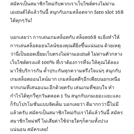
สมัครเป็นสมาชิกใหม่กับพวกเราเว็บไซต์ตรงไม่ผ่าน
เอเย่นต์ได้แล้ววันนี้ สนุกกับเกมสล็อตจาก faro slot 168
ได้ทุกๆวัน!
บอกเลยว่า การเล่นเกมสล็อตกับ สล็อต168 จะยิ่งทำให้
การเล่นสล็อตออนไลน์ของคุณดียิ่งขึ้นแน่นอน ด้วยเหตุ
ว่านี่เป็นยอดเยี่ยมเว็บตรงไม่ผ่านเอเย่นต์ ไม่ผ่านตัวกลาง
เว็บไซต์ตรงแท้ 100% ที่เราต้องการที่จะให้คุณได้ลอง
มาใช้บริการกัน ค้ำประกันทุกความตรึงใจแน่ๆ สนุกกับ
เกมสล็อตออนไลน์มาก เกมสล็อตดีๆอีกเพียบนอกเหนือ
จากเกมที่เสนอแนะอีกด้วยครับ เล่นเกมที่ชอบใจ ทำ
กำไรได้ทุกวี่ทุกวันตลอด 1 วัน สนุกกับเกมเยอะแยะและ
ก็รับโปรโมชั่นแบบจัดเต็ม บอกเลยว่า ดีมากกว่านี้ไม่มี
แล้วครับ สมัครเป็นสมาชิกใหม่กับเราได้แล้ววันนี้ สมัคร
สมาชิกใหม่ฟรี ไม่เสียค่าใช้จ่ายใดๆก็ตามทั้งปวง
แน่นอน สมัครเลย!