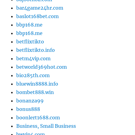
bar4game24hr.com
baslot168bet.com
bbp168.me
bbp168.me
betflixtikto
betflixtikto.info
betm4vip.com
betworld369hot.com
bio285th.com
bluewin8888.info
bombet888.win
bonanza99
bonus888
boonlert1688.com
Business, Small Business
bwvip4.com