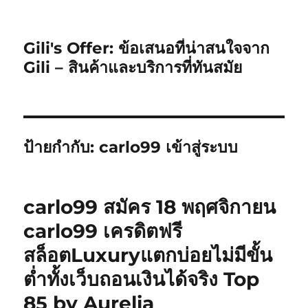
Gili's Offer: ข้อเสนอที่น่าสนใจจาก
Gili – สินค้าและบริการที่ทันสมัย
ป้ายกำกับ:
carlo99 เข้าสู่ระบบ
carlo99 สมัคร 18 พฤศจิกายน
carlo99 เครดิตฟรี
สล็อตLuxuryแตกบ่อยไม่มีขั้น
ต่ำทั้งเว็บถอนเงินได้จริง Top
85 by Aurelia