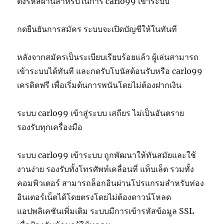
ตั้งรหัสผ่านสำหรับในการ carlo99 เข้าระบบ
กดยืนยันการสมัคร ระบบจะเปิดบัญชีให้ในทันที
หลังจากสมัครเป็นระเบียบเรียบร้อยแล้ว ผู้เล่นสามารถ
เข้าระบบได้ทันที และกดรับโบนัสต้อนรับหรือ carlo99
เครดิตฟรี เพื่อเริ่มต้นการพนันโดยไม่ต้องฝากเงิน
ระบบ carlo99 เข้าสู่ระบบ เสถียร ไม่เป็นอันตราย
รองรับทุกเครื่องมือ
ระบบ carlo99 เข้าระบบ ถูกพัฒนาให้ทันสมัยและใช้
งานง่าย รองรับทั้งโทรศัพท์เคลื่อนที่ แท็บเล็ต รวมทั้ง
คอมพิวเตอร์ สามารถล็อกอินผ่านโปรแกรมสำหรับท่อง
อินเตอร์เน็ตได้โดยตรงโดยไม่ต้องดาวน์โหลด
แอปพลิเคชันเพิ่มเติม ระบบมีการเข้ารหัสข้อมูล SSL