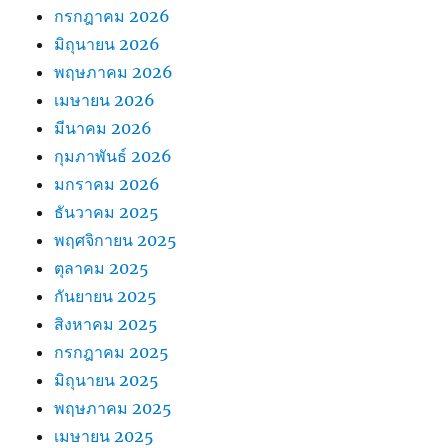
กรกฎาคม 2026
มิถุนายน 2026
พฤษภาคม 2026
เมษายน 2026
มีนาคม 2026
กุมภาพันธ์ 2026
มกราคม 2026
ธันวาคม 2025
พฤศจิกายน 2025
ตุลาคม 2025
กันยายน 2025
สิงหาคม 2025
กรกฎาคม 2025
มิถุนายน 2025
พฤษภาคม 2025
เมษายน 2025