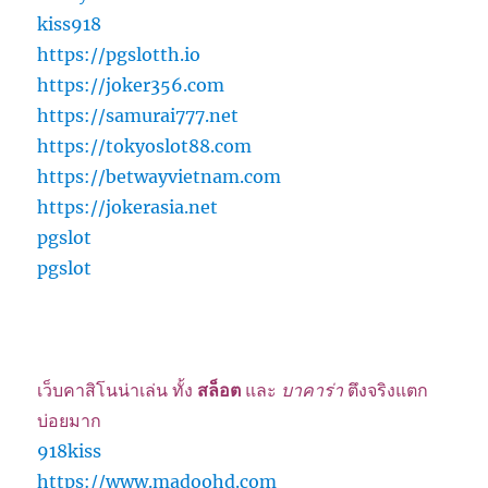
kiss918
https://pgslotth.io
https://joker356.com
https://samurai777.net
https://tokyoslot88.com
https://betwayvietnam.com
https://jokerasia.net
pgslot
pgslot
เว็บคาสิโนน่าเล่น ทั้ง
สล็อต
และ
บาคาร่า
ตึงจริงแตก
บ่อยมาก
918kiss
https://www.madoohd.com