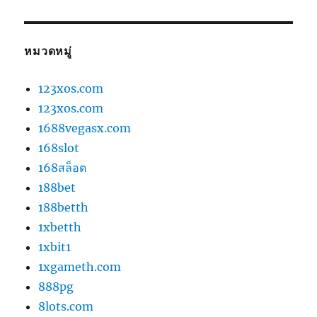
หมวดหมู่
123xos.com
123xos.com
1688vegasx.com
168slot
168สล็อต
188bet
188betth
1xbetth
1xbit1
1xgameth.com
888pg
8lots.com