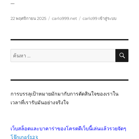
…
เขียน
หมวด
ป้าย
22 พฤศจิกายน 2025
carlo999.net
carlo99 เข้าสู่ระบบ
เมื่อ
หมู่
กำกับ
ค้นห
ค้นหา:
การบรรลุเป้าหมายมักมากับการตัดสินใจของเราใน
เวลาที่เรารับมันอย่างจริงใจ
เว็บสล็อตและบาคาร่าของโครตดีเว็บนี้เล่นแล้วรวยจัดๆ
โจ๊กเกอร์123