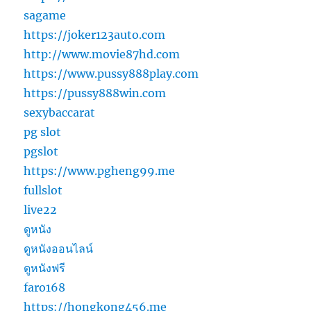
sagame
https://joker123auto.com
http://www.movie87hd.com
https://www.pussy888play.com
https://pussy888win.com
sexybaccarat
pg slot
pgslot
https://www.pgheng99.me
fullslot
live22
ดูหนัง
ดูหนังออนไลน์
ดูหนังฟรี
faro168
https://hongkong456.me