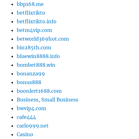
bbp168.me
betflixtikto
betflixtikto.info
betm4vip.com
betworld369hot.com
bio285th.com
bluewin8888.info
bombet888.win
bonanza99
bonus888
boonlert1688.com
Business, Small Business
bwvip4.com
cafe444
carlo999.net
Casino