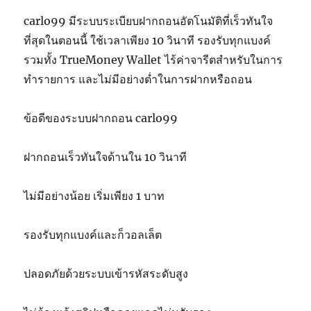
carlo99 มีระบบระเบียบฝากถอนอัตโนมัติที่เร็วทันใจ
ที่สุดในตอนนี้ ใช้เวลาเพียง 10 วินาที รองรับทุกแบงค์
รวมทั้ง TrueMoney Wallet ไร้ค่าจารีตสำหรับในการ
ทำรายการ และไม่มีอย่างต่ำในการฝากหรือถอน
ข้อดีของระบบฝากถอน carlo99
ฝากถอนเร็วทันใจด้านใน 10 วินาที
ไม่มีอย่างน้อย เริ่มเพียง 1 บาท
รองรับทุกแบงค์และก็วอลเล็ต
ปลอดภัยด้วยระบบเข้ารหัสระดับสูง