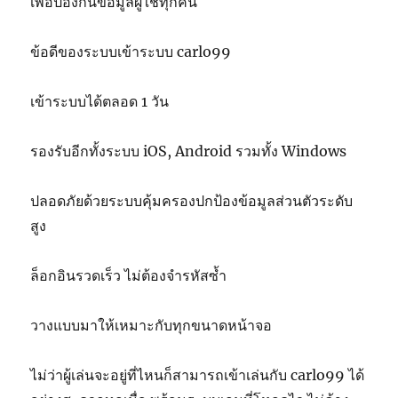
เพื่อป้องกันข้อมูลผู้ใช้ทุกคน
ข้อดีของระบบเข้าระบบ carlo99
เข้าระบบได้ตลอด 1 วัน
รองรับอีกทั้งระบบ iOS, Android รวมทั้ง Windows
ปลอดภัยด้วยระบบคุ้มครองปกป้องข้อมูลส่วนตัวระดับ
สูง
ล็อกอินรวดเร็ว ไม่ต้องจำรหัสซ้ำ
วางแบบมาให้เหมาะกับทุกขนาดหน้าจอ
ไม่ว่าผู้เล่นจะอยู่ที่ไหนก็สามารถเข้าเล่นกับ carlo99 ได้